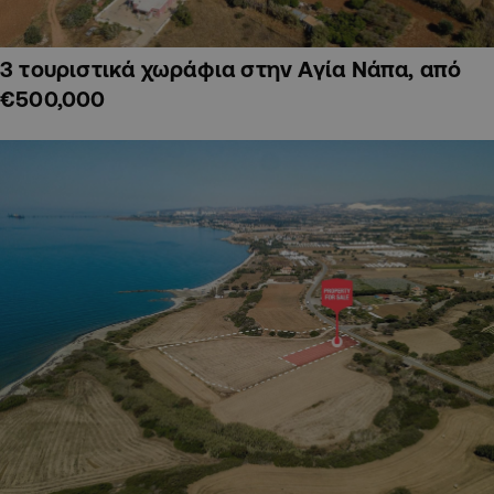
3 τουριστικά χωράφια στην Αγία Νάπα, από
€500,000