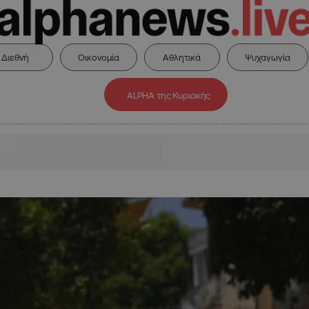
Διεθνή
Οικονομία
Αθλητικά
Ψυχαγωγία
ALPHA της Κυριακής