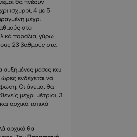
νεμοι θα πνέουν
ρι ισχυροί, 4 με 5
αραγμένη μέχρι
βαθμούς στο
ολικά παράλια, γύρω
στους 23 βαθμούς στα
α αυξημένες μέσες και
ς ώρες ενδέχεται να
έφωση. Οι άνεμοι θα
ενείς μέχρι μέτριοι, 3
και αρχικά τοπικά
λλά αρχικά θα
σεις. Την
Παρασκευή
,