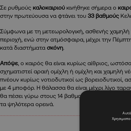
Σε ρυθμούς
καλοκαιριού
κινήθηκε σήμερα ο
καιρ
στην πρωτεύουσα να φτάνει του
33 βαθμούς
Κελ
Σύμφωνα με τη μετεωρολογική, ασθενής χαμηλή 
περιοχή, ενώ στην ατμόσφαιρα, μέχρι την Πέμπτη
κατά διαστήματα
σκόνη
.
Απόψε
, ο καιρός θα είναι κυρίως αίθριος, ωστόσ
σχηματιστεί αραιή ομίχλη ή ομίχλη και χαμηλή ν
πνέουν κυρίως νοτιοδυτικοί ως βορειοδυτικοί, ασθ
με 4 μποφόρ. Η θάλασσα θα είναι μέχρι λίγο ταρα
θα πέσει γύρω στους 14 βαθμούς στο εσωτερικό, 
τα ψηλότερα ορεινά.
Αυτό
Χρησιμοποι