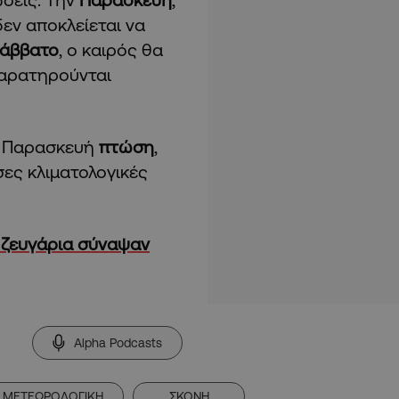
δεν αποκλείεται να
άββατο
, ο καιρός θα
 παρατηρούνται
ν Παρασκευή
πτώση
,
σες κλιματολογικές
 ζευγάρια σύναψαν
Alpha Podcasts
ΜΕΤΕΩΡΟΛΟΓΙΚΗ
ΣΚΟΝΗ