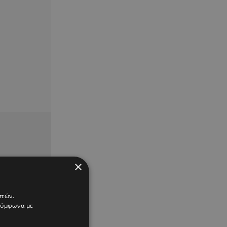
×
στών.
 σύμφωνα με