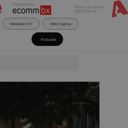
Powered by:
Μέλος του ομίλου
Alpha Cyprus
Newsauto CY
Hello Cyprus
Podcasts