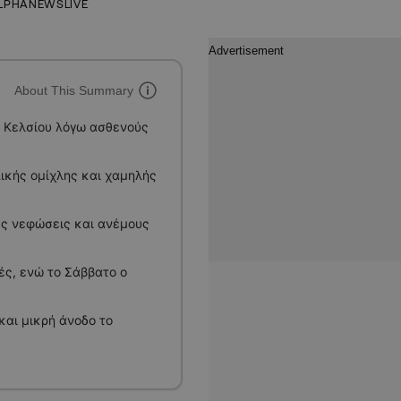
LPHANEWSLIVE
About This Summary
 Κελσίου λόγω ασθενούς
πικής ομίχλης και χαμηλής
λές νεφώσεις και ανέμους
ς, ενώ το Σάββατο ο
αι μικρή άνοδο το