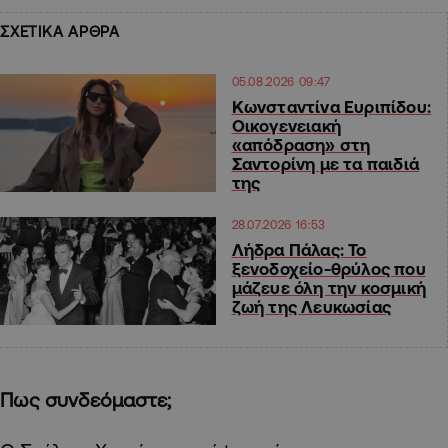
ΣΧΕΤΙΚΑ ΑΡΘΡΑ
05.08.2026 09:47
Κωνσταντίνα Ευριπίδου:
Οικογενειακή
«απόδραση» στη
Σαντορίνη με τα παιδιά
της
28.07.2026 16:53
Λήδρα Πάλας: Το
ξενοδοχείο-θρύλος που
μάζευε όλη την κοσμική
ζωή της Λευκωσίας
Πως συνδεόμαστε;