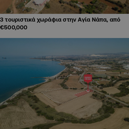
3 τουριστικά χωράφια στην Αγία Νάπα, από
€500,000