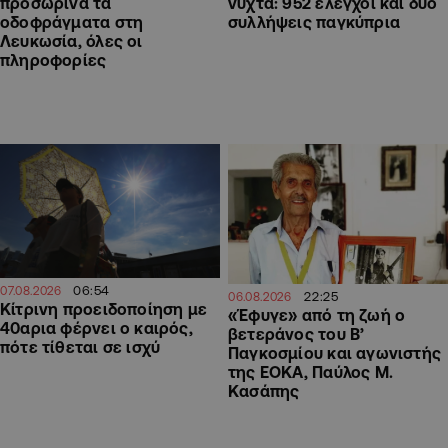
προσωρινά τα
νύχτα: 952 έλεγχοι και δύο
οδοφράγματα στη
συλλήψεις παγκύπρια
Λευκωσία, όλες οι
πληροφορίες
06:54
07.08.2026
22:25
06.08.2026
Κίτρινη προειδοποίηση με
«Έφυγε» από τη ζωή ο
40αρια φέρνει ο καιρός,
βετεράνος του Β’
πότε τίθεται σε ισχύ
Παγκοσμίου και αγωνιστής
της ΕΟΚΑ, Παύλος Μ.
Κασάπης