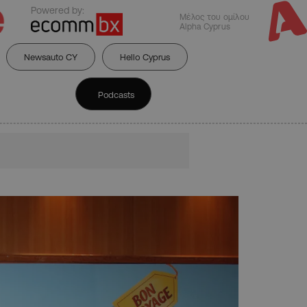
Powered by:
Μέλος του ομίλου
Alpha Cyprus
Newsauto CY
Hello Cyprus
Podcasts