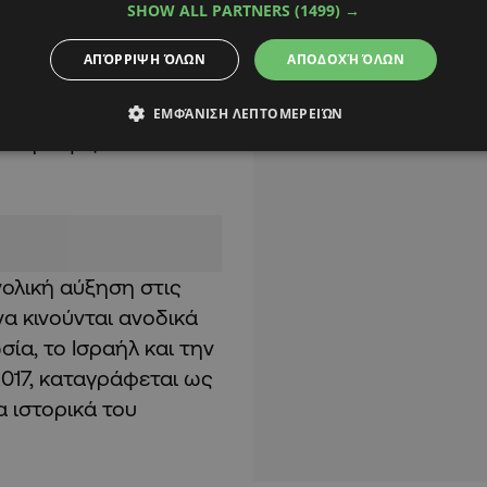
SHOW ALL PARTNERS
(1499) →
 μια ευχή.
ΑΠΌΡΡΙΨΗ ΌΛΩΝ
ΑΠΟΔΟΧΉ ΌΛΩΝ
εδρος του ΚΟΤ,
τοιχεία
ΕΜΦΆΝΙΣΗ ΛΕΠΤΟΜΕΡΕΙΏΝ
ρεκόρ αφίξεων
νολική αύξηση στις
να κινούνται ανοδικά
ία, το Ισραήλ και την
2017, καταγράφεται ως
 ιστορικά του