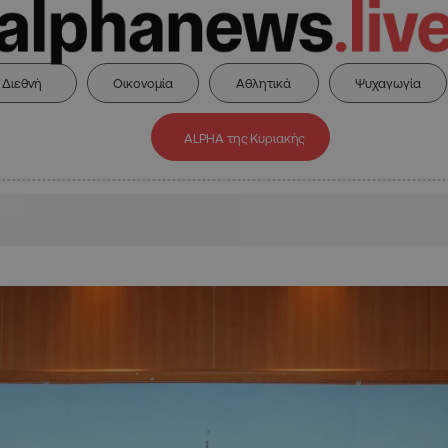
Διεθνή
Οικονομία
Αθλητικά
Ψυχαγωγία
ALPHA της Κυριακής