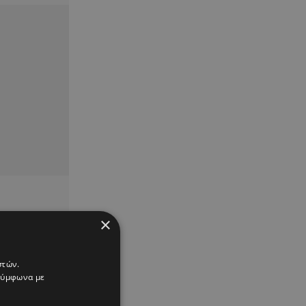
×
στών.
 σύμφωνα με