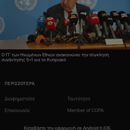
Ο ΓΓ των Ηνωμένων Εθνών ανακοινώνει την σύγκληση
συνάντησης 5+1 για το Κυπριακό
ΠΕΡΙΣΣΟΤΕΡΑ
Διαφημιστείτε
Ταυτότητα
Επικοινωνία
Member of COPA
Κατεβάστε την εφαρμογή σε Android ή iOS.