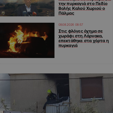
την πυρκαγιά στο Πεδίο
Βολής Καλού Χωριού ο
Πάλμας
09.08.2026 08:57
Στις φλόγες όχημα σε
χωράφι στη Λάρνακα,
επεκτάθηκε στα χόρτα η
πυρκαγιά