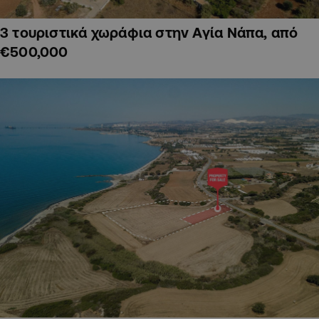
3 τουριστικά χωράφια στην Αγία Νάπα, από
€500,000