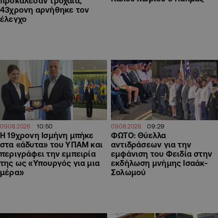
προκάλεσαν τροχαία,
43χρονη αρνήθηκε τον
έλεγχο
10:50
09:29
09.08.2026
09.08.2026
Η 19χρονη Ισμήνη μπήκε
ΦΩΤΟ: Θύελλα
στα «άδυτα» του ΥΠΑΜ και
αντιδράσεων για την
περιγράφει την εμπειρία
εμφάνιση του Φειδία στην
της ως «Υπουργός για μια
εκδήλωση μνήμης Ισαάκ-
μέρα»
Σολωμού