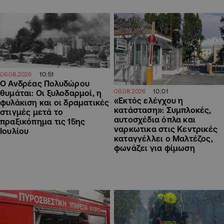
10:51
06.08.2026
Ο Ανδρέας Πολυδώρου
10:01
06.08.2026
θυμάται: Οι ξυλοδαρμοί, η
«Εκτός ελέγχου η
φυλάκιση και οι δραματικές
κατάσταση»: Συμπλοκές,
στιγμές μετά το
αυτοσχέδια όπλα και
πραξικόπημα τις 15ης
ναρκωτικα στις Κεντρικές
Ιουλίου
καταγγέλλει ο Μαλτέζος,
φωνάζει για φίμωση