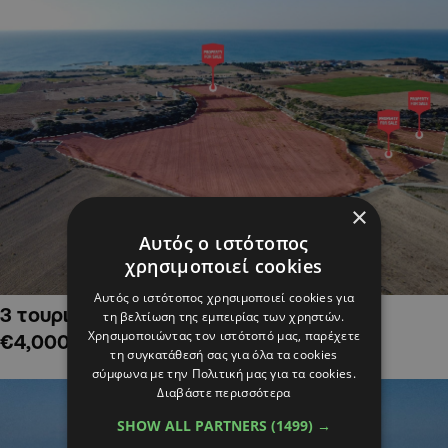
×
Αυτός ο ιστότοπος
χρησιμοποιεί cookies
Αυτός ο ιστότοπος χρησιμοποιεί cookies για
3 τουριστικά χωράφια στην Αλαμινό,
τη βελτίωση της εμπειρίας των χρηστών.
Χρησιμοποιώντας τον ιστότοπό μας, παρέχετε
€4,000,000
τη συγκατάθεσή σας για όλα τα cookies
σύμφωνα με την Πολιτική μας για τα cookies.
Διαβάστε περισσότερα
SHOW ALL PARTNERS
(1499) →