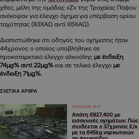
χθες, μέλη της ομάδας «Ζ» της Τροχαίας Πάφου
ανέκοψαν για έλεγχο όχημα για υπέρβαση ορίου
ταχύτητας (83ΧΑΩ αντί 65ΧΑΩ).
Διαπιστώθηκε ότι οδηγός του οχήματος ήταν
44χρονος ο οποίος υποβλήθηκε σε
προκαταρκτικό έλεγχο αλκοόλης
με ένδειξη
74μg% αντί 22μg%
και σε τελικό έλεγχο
με
ένδειξη 71μg%.
ΣΧΕΤΙΚΑ ΑΡΘΡΑ
06.08.2026 21:17
Απάτη €827.400 με
εισαγωγές οχημάτων: Πώς
συνδέεται ο 37χρονος Ε/κ
με τα 645kg ναρκωτικών
σε φουκούδες