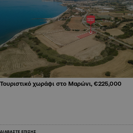
Τουριστικό χωράφι στο Μαρώνι, €225,000
ΔΙΑΒΑΣΤΕ ΕΠΙΣΗΣ