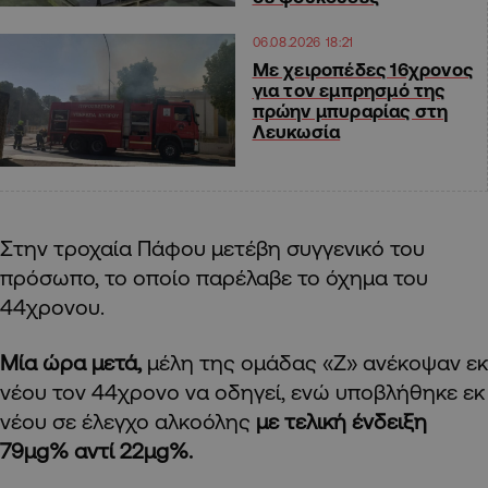
06.08.2026 18:21
Με χειροπέδες 16χρονος
για τον εμπρησμό της
πρώην μπυραρίας στη
Λευκωσία
Στην τροχαία Πάφου μετέβη συγγενικό του
πρόσωπο, το οποίο παρέλαβε το όχημα του
44χρονου.
Μία ώρα μετά,
μέλη της ομάδας «Ζ» ανέκοψαν εκ
νέου τον 44χρονο να οδηγεί, ενώ υποβλήθηκε εκ
νέου σε έλεγχο αλκοόλης
με τελική ένδειξη
79μg% αντί 22μg%.