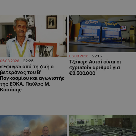
22:07
06.08.2026
22:25
Τζόκερ: Αυτοί είναι οι
06.08.2026
«Έφυγε» από τη ζωή ο
«χρυσοί» αριθμοί για
βετεράνος του Β’
€2.500.000
Παγκοσμίου και αγωνιστής
της ΕΟΚΑ, Παύλος Μ.
Κασάπης