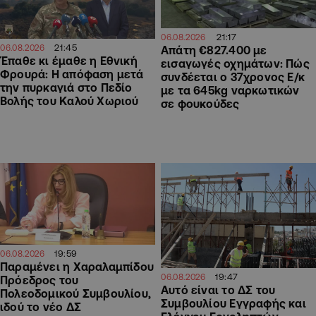
21:17
06.08.2026
21:45
06.08.2026
Απάτη €827.400 με
Έπαθε κι έμαθε η Εθνική
εισαγωγές οχημάτων: Πώς
Φρουρά: Η απόφαση μετά
συνδέεται ο 37χρονος Ε/κ
την πυρκαγιά στο Πεδίο
με τα 645kg ναρκωτικών
Βολής του Καλού Χωριού
σε φουκούδες
19:59
06.08.2026
Παραμένει η Χαραλαμπίδου
19:47
06.08.2026
Πρόεδρος του
Αυτό είναι το ΔΣ του
Πολεοδομικού Συμβουλίου,
Συμβουλίου Εγγραφής και
ιδού το νέο ΔΣ