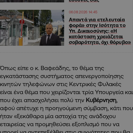
06.08.2026 14:45
Απαντά για «τελευταία
φορά» στην Ισότητα το
Υπ. Δικαιοσύνης: «Η
κατάσταση χρειάζεται
σοβαρότητα, όχι θόρυβο»
Όπως είπε ο κ. Βαφεάδης, το θέμα της
εγκατάστασης συστήματος απενεργοποίησης
κινητών τηλεφώνων στις Κεντρικές Φυλακές
είναι ένα θέμα που χειρίζονται τρία Υπουργεία και
που έχει απασχολήσει πολύ την
Κυβέρνηση
,
αφού απέτυχε η προηγούμενη σύμβαση, κάτι που
ήταν «ξεκάθαρα μία αστοχία της ανάδοχου
εταιρείας να προμηθεύσει εξοπλισμό που να
μπορεί να αντεπεξέλθει στις συχνότητες που θα