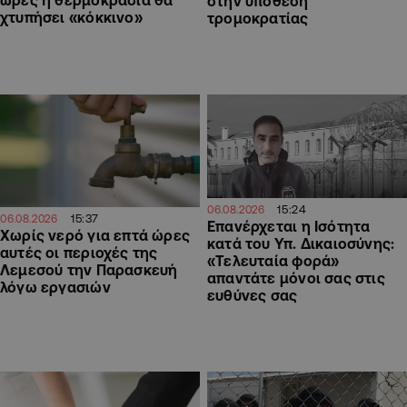
ώρες η θερμοκρασία θα
στην υπόθεση
χτυπήσει «κόκκινο»
τρομοκρατίας
15:24
06.08.2026
15:37
06.08.2026
Επανέρχεται η Ισότητα
Χωρίς νερό για επτά ώρες
κατά του Υπ. Δικαιοσύνης:
αυτές οι περιοχές της
«Τελευταία φορά»
Λεμεσού την Παρασκευή
απαντάτε μόνοι σας στις
λόγω εργασιών
ευθύνες σας