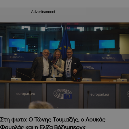
Advertisement
Στη φωτο: Ο
Τώνης Τουμαζής, ο Λουκάς
Φουρλάς και η Ελίζα Βόζεμπεργκ