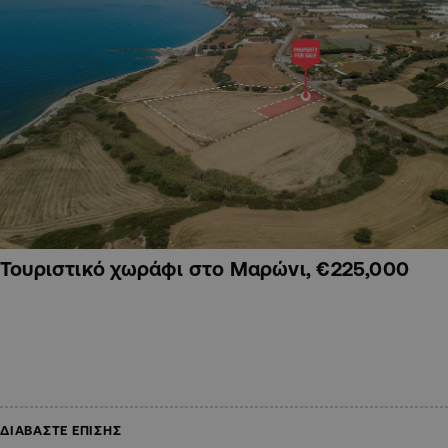
Τουριστικό χωράφι στο Μαρώνι, €225,000
ΔΙΑΒΑΣΤΕ ΕΠΙΣΗΣ