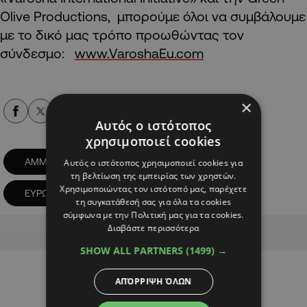
Olive Productions, μπορούμε όλοι να συμβάλουμε
με το δικό μας τρόπο προωθώντας τον
σύνδεσμο:
www.VaroshaEu.com
×
Alpha Podcasts
Αυτός ο ιστότοπος
χρησιμοποιεί cookies
ΑΜΜΟΧΩΣΤΟΣ
ΒΑΡΩΣΙΑ
Αυτός ο ιστότοπος χρησιμοποιεί cookies για
τη βελτίωση της εμπειρίας των χρηστών.
Χρησιμοποιώντας τον ιστότοπό μας, παρέχετε
ΕΥΡΩΚΟΙΝΟΒΟΥΛΙΟ
ΝΤΟΚΙΜΑΝΤΕΡ
τη συγκατάθεσή σας για όλα τα cookies
σύμφωνα με την Πολιτική μας για τα cookies.
Advertisement
Διαβάστε περισσότερα
SHOW ALL PARTNERS
(1499) →
ΑΠΌΡΡΙΨΗ ΌΛΩΝ