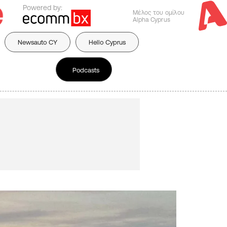
Powered by:
Μέλος του ομίλου
Alpha Cyprus
Newsauto CY
Hello Cyprus
Podcasts