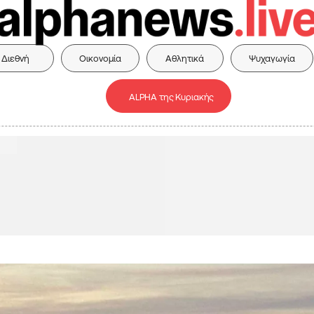
Διεθνή
Οικονομία
Αθλητικά
Ψυχαγωγία
ALPHA της Κυριακής