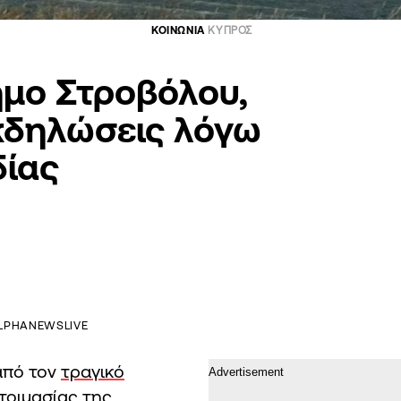
ΚΟΙΝΩΝΙΑ
ΚΥΠΡΟΣ
ήμο Στροβόλου,
κδηλώσεις λόγω
δίας
LPHANEWSLIVE
από τον
τραγικό
τοιμασίας της