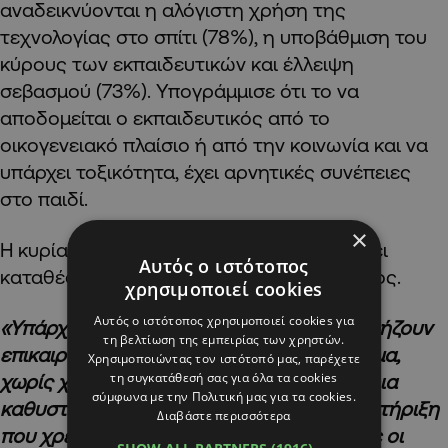
αναδεικνύονται η αλόγιστη χρήση της
τεχνολογίας στο σπίτι (78%), η υποβάθμιση του
κύρους των εκπαιδευτικών και έλλειψη
σεβασμού (73%). Υπογράμμισε ότι το να
αποδομείται ο εκπαιδευτικός από το
οικογενειακό πλαίσιο ή από την κοινωνία και να
υπάρχει τοξικότητα, έχει αρνητικές συνέπειες
στο παιδί.
×
Η κυρία Βασιλείου δήλωσε ότι, η ΠΟΕΔ έχει
Αυτός ο ιστότοπος
καταθέσει τις θέσεις της επί του ζητήματος.
χρησιμοποιεί cookies
Αυτός ο ιστότοπος χρησιμοποιεί cookies για
«Υπάρχουν νομοθετικές ρυθμίσεις που χρήζουν
τη βελτίωση της εμπειρίας των χρηστών.
επικαιροποίησης. Έτσι ώστε για παράδειγμα,
Χρησιμοποιώντας τον ιστότοπό μας, παρέχετε
τη συγκατάθεσή σας για όλα τα cookies
χωρίς χρονοκαθυστέρηση, χωρίς την όποια
σύμφωνα με την Πολιτική μας για τα cookies.
καθυστέρηση τα παιδιά να δέχονται την στήριξη
Διαβάστε περισσότερα
που χρειάζονται στην βάση και του τι λένε οι