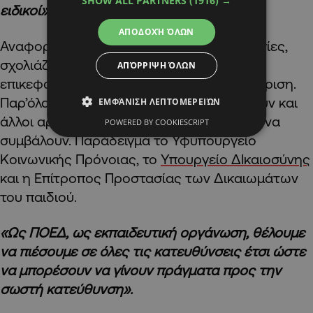
SHOW ALL PARTNERS
(1916) →
ειδικοί».
ΑΠΟΔΟΧΉ ΌΛΩΝ
Αναφορικά με τις πολυεπίπεδες συνεργασίες,
σχολιάζει ότι το Υπουργείο Παιδείας είναι
ΑΠΌΡΡΙΨΗ ΌΛΩΝ
επικεφαλής σε ότι αφορά αυτή την διαχείριση.
Παρ’όλα αυτα, η ΠΟΕΔ θεωρεί ότι υπάρχουν και
ΕΜΦΆΝΙΣΗ ΛΕΠΤΟΜΕΡΕΙΏΝ
άλλοι αρμόδιοι φορείς οι οποίοι μπορούν να
POWERED BY COOKIESCRIPT
συμβάλουν. Παράδειγμα το Υφυπουργείο
Κοινωνικής Πρόνοιας, το
Υπουργείο ΔΙκαιοσύνης
και η Επίτροπος Προστασίας των Δικαιωμάτων
του παιδιού.
«Ως ΠΟΕΔ, ως εκπαιδευτική οργάνωση, θέλουμε
να πιέσουμε σε όλες τις κατευθύνσεις έτσι ώστε
να μπορέσουν να γίνουν πράγματα προς την
σωστή κατεύθυνση».