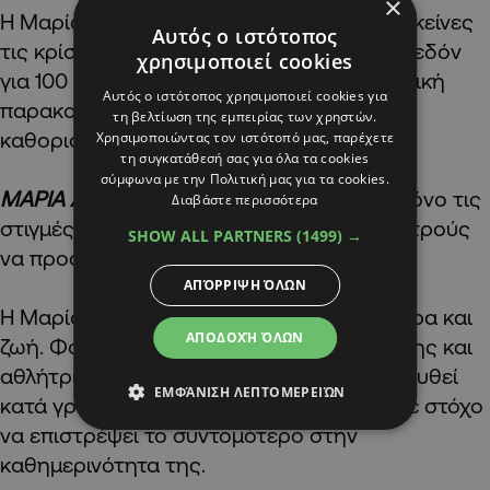
×
Η Μαρία Ανδρέου θυμάται ελάχιστα από εκείνες
Αυτός ο ιστότοπος
τις κρίσιμες ώρες. Παρέμεινε σε ECMO σχεδόν
χρησιμοποιεί cookies
για 100 συνεχείς ώρες, υπό αδιάκοπη ιατρική
Αυτός ο ιστότοπος χρησιμοποιεί cookies για
παρακολούθηση, ενώ κάθε στιγμή ήταν
τη βελτίωση της εμπειρίας των χρηστών.
καθοριστική για την ανάρρωσή της.
Χρησιμοποιώντας τον ιστότοπό μας, παρέχετε
τη συγκατάθεσή σας για όλα τα cookies
σύμφωνα με την Πολιτική μας για τα cookies.
ΜΑΡΙΑ ΑΝΔΡΕΟΥ / Ασθενής:
«Θυμούμαι μόνο τις
Διαβάστε περισσότερα
στιγμές που ξύπνησα και έβλεπα τους γιατρούς
SHOW ALL PARTNERS
(1499) →
να προσπαθούν να είμαι εδώ τώρα.»
ΑΠΌΡΡΙΨΗ ΌΛΩΝ
Η Μαρία είναι ένα νέο κορίτσι γεμάτο όνειρα και
ΑΠΟΔΟΧΉ ΌΛΩΝ
ζωή. Φοιτήτρια προ δημοτικής εκπαίδευσης και
αθλήτρια καράτε. Πήρε εξιτήριο και ακολουθεί
ΕΜΦΆΝΙΣΗ ΛΕΠΤΟΜΕΡΕΙΏΝ
κατά γράμμα τις συστάσεις των ιατρών με στόχο
να επιστρέψει το συντομότερο στην
καθημερινότητα της.