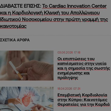
ΔΙΑΒΑΣΤΕ ΕΠΙΣΗΣ:
Το Cardiac Innovation Center
και η Καρδιολογική Kλινική του Απολλώνειου
Ιδιωτικού Νοσοκομείου στην πρώτη γραμμή της
καινοτομίας
ΣΧΕΤΙΚΑ ΑΡΘΡΑ
03.06.2026 17:18
Οι επιπτώσεις του
καπνίσματος στην υγεία
και η σημασία της σωστής
ενημέρωσης και
πρόληψης
18.04.2026 07:31
Επεμβατική Καρδιολογία
στην Κύπρο: Καινοτόμες
Θεραπείες για την Καρδιά