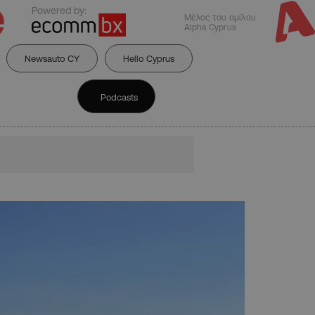
Powered by:
Μέλος του ομίλου
Alpha Cyprus
Newsauto CY
Hello Cyprus
Podcasts