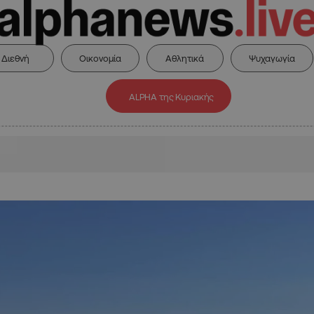
Διεθνή
Οικονομία
Αθλητικά
Ψυχαγωγία
ALPHA της Κυριακής