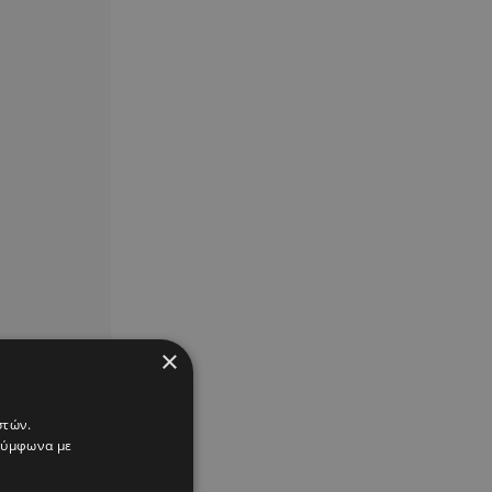
×
στών.
 σύμφωνα με