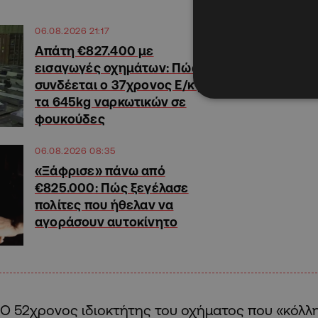
06.08.2026 21:17
Απάτη €827.400 με
εισαγωγές οχημάτων: Πώς
συνδέεται ο 37χρονος Ε/κ με
τα 645kg ναρκωτικών σε
φουκούδες
06.08.2026 08:35
«Ξάφρισε» πάνω από
€825.000: Πώς ξεγέλασε
πολίτες που ήθελαν να
αγοράσουν αυτοκίνητο
Ο 52χρονος ιδιοκτήτης του οχήματος που «κόλλ