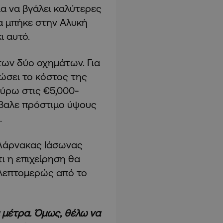
ια να βγάλει καλύτερες
α μπήκε στην Αλυκή
ι αυτό.
 των δύο οχημάτων. Για
ώσει το κόστος της
γύρω στις €5,000-
έβαλε πρόστιμο ύψους
.
 Λάρνακας Ιάσωνας
τι η επιχείρηση θα
ι λεπτομερώς από το
 μέτρα. Όμως, θέλω να