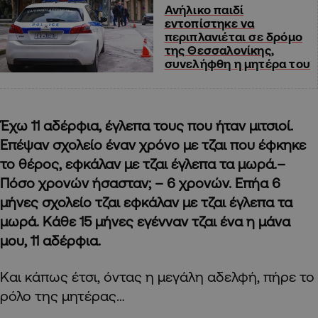
Ανήλικο παιδί
εντοπίστηκε να
περιπλανιέται σε δρόμο
της Θεσσαλονίκης,
συνελήφθη η μητέρα του
Έχω 11 αδέρφια, έγλεπα τους που ήταν μιτσιοί.
Επέψαν σχολείο έναν χρόνο με τζαι που έφκηκε
το θέρος, εφκάλαν με τζαι έγλεπα τα μωρά.–
Πόσο χρονών ήσασταν; –
6 χρονών. Επήα 6
μήνες σχολείο τζαι εφκάλαν με τζαι έγλεπα τα
μωρά. Κάθε 15 μήνες εγένναν τζαι ένα η μάνα
μου, 11 αδέρφια.
Και κάπως έτσι, όντας η μεγάλη αδελφή, πήρε το
ρόλο της μητέρας…