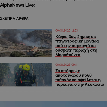
AlphaNews.Live:
ΣΧΕΤΙΚΑ ΑΡΘΡΑ
06.08.2026 12:23
Κάηκε βαν, ζημιές σε
πτηνοτροφική μονάδα
από την πυρκαγιά σε
δύσβατη περιοχή στη
Μαραθούντα
06.08.2026 09:11
Σε απόρριψη
απoτσίγαρου πολύ
πιθανόν να οφείλεται η
πυρκαγιά στην Λευκωσία