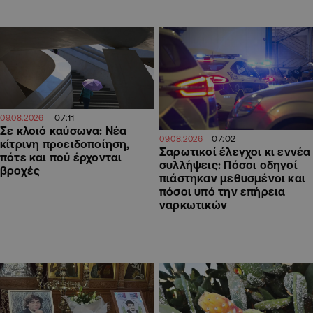
07:11
09.08.2026
Σε κλοιό καύσωνα: Νέα
07:02
09.08.2026
κίτρινη προειδοποίηση,
Σαρωτικοί έλεγχοι κι εννέα
πότε και πού έρχονται
συλλήψεις: Πόσοι οδηγοί
βροχές
πιάστηκαν μεθυσμένοι και
πόσοι υπό την επήρεια
ναρκωτικών