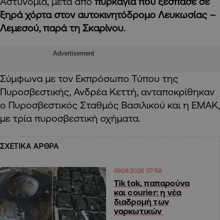
Αστυνομία, μετά από
πυρκαγιά που ξέσπασε σε
ξηρά χόρτα στον αυτοκινητόδρομο Λευκωσίας –
Λεμεσού, παρά τη Σκαρίνου.
Advertisement
Σύμφωνα με τον Εκπρόσωπο Τύπου της
Πυροσβεστικής, Ανδρέα Κεττή, ανταποκρίθηκαν
ο Πυροσβεστικός Σταθμός Βασιλικού και η ΕΜΑΚ,
με τρία πυροσβεστική οχήματα.
ΣΧΕΤΙΚΑ ΑΡΘΡΑ
09.08.2026 07:59
Tik tok, παπαρούνα
και courier: η νέα
διαδρομή των
ναρκωτικών