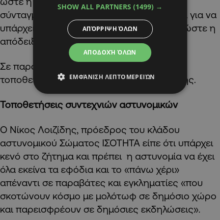
ώστε η πρόταση να μην προσκρούσει στο
SHOW ALL PARTNERS
(1499) →
σύνταγμα και τις αποφάσεις του ΕΔΑΔ και για να
υπάρχει η καλύτερη νομοθετική ρύθμιση ώστε η
ΑΠΌΡΡΙΨΗ ΌΛΩΝ
απόδειξη να είναι εύκολη στο δικαστήριο.
ΑΠΟΔΟΧΉ ΌΛΩΝ
Σε παρόμοιο μήκος κύματος ήταν και οι
ΕΜΦΆΝΙΣΗ ΛΕΠΤΟΜΕΡΕΙΏΝ
τοποθετήσεις του Υπουργείου Δικαιοσύνης.
Τοποθετήσεις συντεχνιών αστυνομικών
Ο Νίκος Λοιζίδης, πρόεδρος του κλάδου
αστυνομικού Σώματος ΙΣΟΤΗΤΑ είπε ότι υπάρχει
κενό στο ζήτημα και πρέπει η αστυνομία να έχει
όλα εκείνα τα εφόδια και το «πάνω χέρι»
απέναντι σε παραβάτες και εγκληματίες «που
σκοτώνουν κόσμο με μολότωφ σε δημόσιο χώρο
και παρεισφρέουν σε δημόσιες εκδηλώσεις».