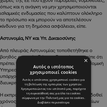
χώρες της ΕΕ που έχουν παρόμοιες νομοθεσίες,
όπως και η ανάγκη να μην χρησιμοποιούνται
ισλαμικές ενδυμασίες που καλύπτουν ολόκληρο
το πρόσωπο και μπορούν να αποτελέσουν
κίνδυνο για τη δημόσια ασφάλεια», είπε.
Αστυνομία, ΝΥ και Υπ. Δικαιοσύνης
Από πλευράς Αστυνομίας τοποθετήθηκε ο
βοηθός αρχηγός Γιάννης Γεωργίου που είπε ότι
×
πρέπει να συζητήσει η αστυνομία με την Νομική
Αυτός ο ιστότοπος
Υπηρεσία, ότι καταρχήν συμφωνεί αλλά
χρησιμοποιεί cookies
υπάρχουν ζητήματα που πρέπει να
Αυτός ο ιστότοπος χρησιμοποιεί cookies για
διευκρινιστούν.
τη βελτίωση της εμπειρίας των χρηστών.
Χρησιμοποιώντας τον ιστότοπό μας, παρέχετε
τη συγκατάθεσή σας για όλα τα cookies
Η εκπρόσωπος της ΝΥ είπε ότι πρέπει να δοθεί
σύμφωνα με την Πολιτική μας για τα cookies.
χρόνος για συζήτηση και διευκρίνιση σημείων
Διαβάστε περισσότερα