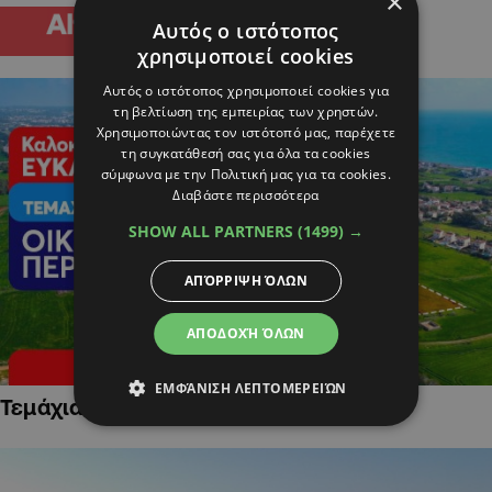
×
Αυτός ο ιστότοπος
χρησιμοποιεί cookies
Αυτός ο ιστότοπος χρησιμοποιεί cookies για
τη βελτίωση της εμπειρίας των χρηστών.
Χρησιμοποιώντας τον ιστότοπό μας, παρέχετε
τη συγκατάθεσή σας για όλα τα cookies
σύμφωνα με την Πολιτική μας για τα cookies.
Διαβάστε περισσότερα
SHOW ALL PARTNERS
(1499) →
ΑΠΌΡΡΙΨΗ ΌΛΩΝ
ΑΠΟΔΟΧΉ ΌΛΩΝ
ΕΜΦΆΝΙΣΗ ΛΕΠΤΟΜΕΡΕΙΏΝ
Τεμάχια Γης σε Οικιστικές Περιοχές