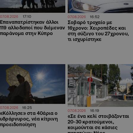
17:10
16:52
07.08.2026
07.08.2026
Επαναπατρίστηκαν άλλοι
Σοβαρό τροχαίο με
119 αλλοδαποί που διέμεναν
16χρονο: Χειροπέδες και
παράνομα στην Κύπρο
στη σύζυγο του 27χρονου,
τι ισχυρίστηκε
16:25
07.08.2026
16:19
07.08.2026
«Κόλλησε» στα 40άρια ο
«Σε ένα κελί στοιβάζονται
υδράργυρος, νέα κίτρινη
20-30 κρατούμενοι,
προειδοποίηση
κοιμούνται σε κάσιες
πατατών»: Νέες