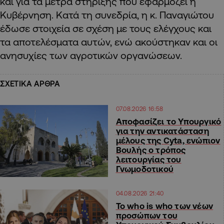
και για τα μέτρα στήριξης που εφαρμόζει η
Κυβέρνηση. Κατά τη συνεδρία, η κ. Παναγιώτου
έδωσε στοιχεία σε σχέση με τους ελέγχους και
τα αποτελέσματα αυτών, ενώ ακούστηκαν και οι
ανησυχίες των αγροτικών οργανώσεων.
ΣΧΕΤΙΚΑ ΑΡΘΡΑ
07.08.2026 16:58
Αποφασίζει το Υπουργικό
για την αντικατάσταση
μέλους της Cyta, ενώπιον
Βουλής ο τρόπος
λειτουργίας του
Γνωμοδοτικού
04.08.2026 21:40
Το who is who των νέων
προσώπων του