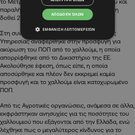
το Μέτρο ανακοινώθηκε στα τέλη Μαρτίου και
παραλήφθηκαν 15 αιτήματα, ενώ έχουν ήδη
ΑΠΟΔΟΧΉ ΌΛΩΝ
δοθεί 25 κτηνοτροφικά οικόπεδα.
ΕΜΦΆΝΙΣΗ ΛΕΠΤΟΜΕΡΕΙΏΝ
Στη συνεδρία, η εκπρόσωπος της Νομικής
Υπηρεσίας αναφέρθηκε στην προσφυγή για
ακύρωση του ΠΟΠ από το χαλλούμι, η οποία
απορρίφθηκε από το Δικαστήριο της ΕΕ.
Ακολούθησε έφεση, όπως είπε, η οποία
αποσύρθηκε και πλέον δεν εκκρεμεί καμία
προσφυγή και το χαλλούμι είναι κατοχυρωμένο
ΠΟΠ.
Από τις Αγροτικές οργανώσεις, ανάμεσα σε άλλα,
εκφράστηκαν ανησυχίες για τις ποσότητες του
χαλλουμιού που εξάγονται από την Ελλάδα, ενώ
λέχθηκε πως ο μεγαλύτερος κίνδυνος για το