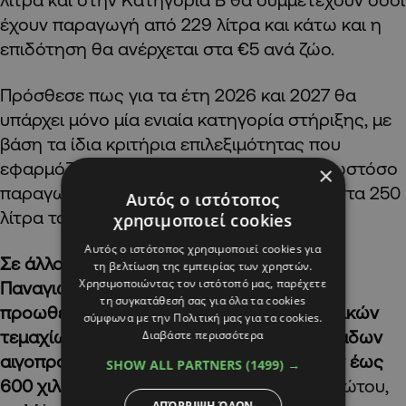
έχουν παραγωγή από 229 λίτρα και κάτω και η
επιδότηση θα ανέρχεται στα €5 ανά ζώο.
Πρόσθεσε πως για τα έτη 2026 και 2027 θα
υπάρχει μόνο μία ενιαία κατηγορία στήριξης, με
βάση τα ίδια κριτήρια επιλεξιμότητας που
εφαρμόζονται το 2025, με τον μέσο όρο ωστόσο
×
παραγωγικότητας ανά ζώο να αυξάνεται στα 250
Αυτός ο ιστότοπος
λίτρα το 2026 και 300 λίτρα το 2027.
χρησιμοποιεί cookies
Αυτός ο ιστότοπος χρησιμοποιεί cookies για
Σε άλλο σημείο της παρουσίασης της, η κ.
τη βελτίωση της εμπειρίας των χρηστών.
Χρησιμοποιώντας τον ιστότοπό μας, παρέχετε
Παναγιώτου αναφέρθηκε στο Σχέδιο που
τη συγκατάθεσή σας για όλα τα cookies
προωθείται για την παραχώρηση 26 κρατικών
σύμφωνα με την Πολιτική μας για τα cookies.
τεμαχίων για τη δημιουργία μεγάλων μονάδων
Διαβάστε περισσότερα
αιγοπροβάτων, με επιδότηση επενδύσεων έως
SHOW ALL PARTNERS
(1499) →
600 χιλιάδες ευρώ.
Όπως είπε η κ. Παναγιώτου,
ΑΠΌΡΡΙΨΗ ΌΛΩΝ