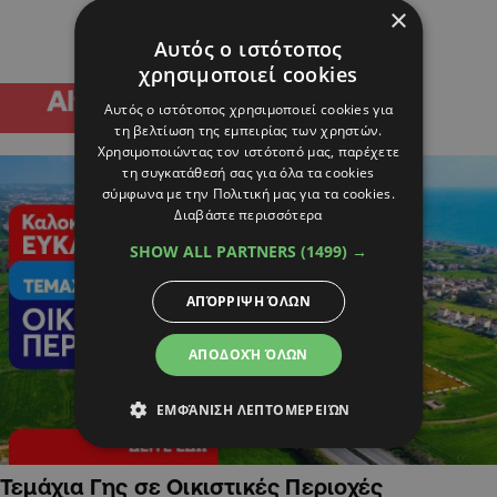
×
Αυτός ο ιστότοπος
χρησιμοποιεί cookies
Αυτός ο ιστότοπος χρησιμοποιεί cookies για
τη βελτίωση της εμπειρίας των χρηστών.
Χρησιμοποιώντας τον ιστότοπό μας, παρέχετε
τη συγκατάθεσή σας για όλα τα cookies
σύμφωνα με την Πολιτική μας για τα cookies.
Διαβάστε περισσότερα
SHOW ALL PARTNERS
(1499) →
ΑΠΌΡΡΙΨΗ ΌΛΩΝ
ΑΠΟΔΟΧΉ ΌΛΩΝ
ΕΜΦΆΝΙΣΗ ΛΕΠΤΟΜΕΡΕΙΏΝ
Τεμάχια Γης σε Οικιστικές Περιοχές