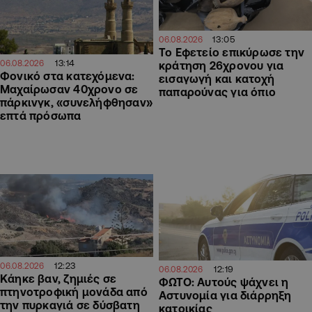
13:05
06.08.2026
Το Εφετείο επικύρωσε την
13:14
06.08.2026
κράτηση 26χρονου για
Φονικό στα κατεχόμενα:
εισαγωγή και κατοχή
Μαχαίρωσαν 40χρονο σε
παπαρούνας για όπιο
πάρκινγκ, «συνελήφθησαν»
επτά πρόσωπα
12:23
06.08.2026
12:19
06.08.2026
Κάηκε βαν, ζημιές σε
ΦΩΤΟ: Αυτούς ψάχνει η
πτηνοτροφική μονάδα από
Αστυνομία για διάρρηξη
την πυρκαγιά σε δύσβατη
κατοικίας