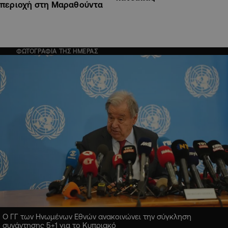
περιοχή στη Μαραθούντα
ΦΩΤΟΓΡΑΦΙΑ ΤΗΣ ΗΜΕΡΑΣ
Ο ΓΓ των Ηνωμένων Εθνών ανακοινώνει την σύγκληση
συνάντησης 5+1 για το Κυπριακό