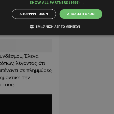
ρεπή σε ενοχλήσεις,
SHOW ALL PARTNERS
(1499) →
ΑΠΌΡΡΙΨΗ ΌΛΩΝ
ΑΠΟΔΟΧΉ ΌΛΩΝ
άζει την αλατότητα
ΕΜΦΆΝΙΣΗ ΛΕΠΤΟΜΕΡΕΙΏΝ
Συνδέσμου, Έλενα
τόπων, λέγοντας ότι
απέναντι σε πλημμύρες
σημαντική την
 τους.