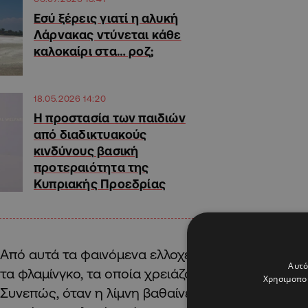
Εσύ ξέρεις γιατί η αλυκή
Λάρνακας ντύνεται κάθε
καλοκαίρι στα… ροζ;
18.05.2026 14:20
Η προστασία των παιδιών
από διαδικτυακούς
κινδύνους βασική
προτεραιότητα της
Κυπριακής Προεδρίας
Από αυτά τα φαινόμενα ελλοχεύουν κινδύνους, πα
Αυτό
τα φλαμίνγκο, τα οποία χρειάζονται συγκεκριμένη
Χρησιμοποι
Συνεπώς, όταν η λίμνη βαθαίνει, τα πτηνά κινούν