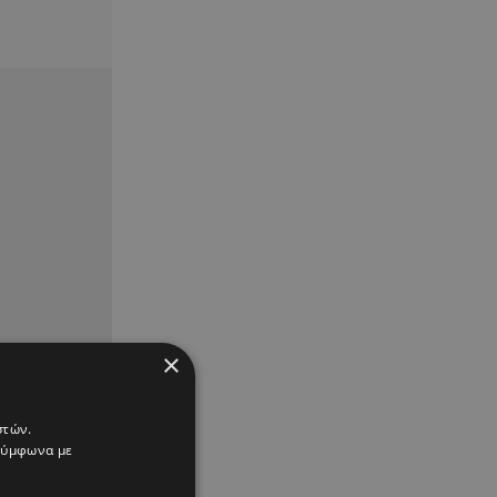
×
στών.
 σύμφωνα με