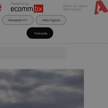
Powered by:
Μέλος του ομίλου
Alpha Cyprus
Newsauto CY
Hello Cyprus
Podcasts