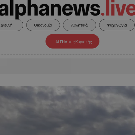
Διεθνή
Οικονομία
Αθλητικά
Ψυχαγωγία
ALPHA της Κυριακής