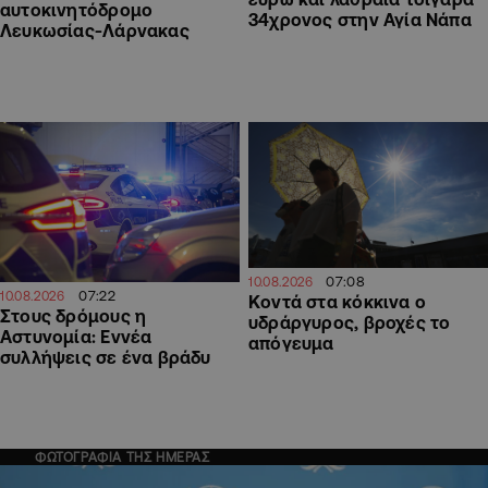
αυτοκινητόδρομο
34χρονος στην Αγία Νάπα
Λευκωσίας-Λάρνακας
07:08
10.08.2026
07:22
10.08.2026
Κοντά στα κόκκινα ο
Στους δρόμους η
υδράργυρος, βροχές το
Αστυνομία: Εννέα
απόγευμα
συλλήψεις σε ένα βράδυ
ΦΩΤΟΓΡΑΦΙΑ ΤΗΣ ΗΜΕΡΑΣ