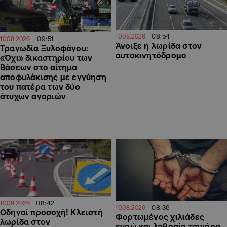
08:54
10.08.2026
09:51
10.08.2026
Άνοιξε η λωρίδα στον
Τραγωδία Ξυλοφάγου:
αυτοκινητόδρομο
«Όχι» δικαστηρίου των
Βάσεων στο αίτημα
αποφυλάκισης με εγγύηση
του πατέρα των δύο
άτυχων αγοριών
08:42
10.08.2026
08:36
10.08.2026
Οδηγοί προσοχή! Κλειστή
Φορτωμένος χιλιάδες
λωρίδα στον
ευρώ και λαθραία τσιγάρα