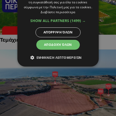
τη συγκατάθεσή σας για όλα τα cookies
σύμφωνα με την Πολιτική μας για τα cookies.
Διαβάστε περισσότερα
SHOW ALL PARTNERS
(1499) →
ΑΠΌΡΡΙΨΗ ΌΛΩΝ
Τεμάχια Γης σε Οικιστικές Περιοχές
ΑΠΟΔΟΧΉ ΌΛΩΝ
ΕΜΦΆΝΙΣΗ ΛΕΠΤΟΜΕΡΕΙΏΝ