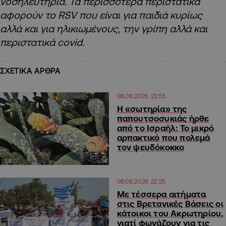
νοσηλευτήρια. Τα περισσότερα περιστατικά
αφορούν το RSV που είναι για παιδιά κυρίως
αλλά και για ηλικιωμένους, την γρίπη αλλά και
περιστατικά covid.
ΣΧΕΤΙΚΑ ΑΡΘΡΑ
08.08.2026 22:55
Η «σωτηρία» της
παπουτσοσυκιάς ήρθε
από το Ισραήλ: Το μικρό
αρπακτικό που πολεμά
τον ψευδόκοκκο
08.08.2026 22:25
Με τέσσερα αιτήματα
στις Βρετανικές Βάσεις οι
κάτοικοι του Ακρωτηρίου,
γιατί φωνάζουν για τις