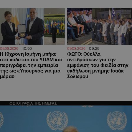
10:50
09:29
09.08.2026
09.08.2026
Η 19χρονη Ισμήνη μπήκε
ΦΩΤΟ: Θύελλα
στα «άδυτα» του ΥΠΑΜ και
αντιδράσεων για την
περιγράφει την εμπειρία
εμφάνιση του Φειδία στην
της ως «Υπουργός για μια
εκδήλωση μνήμης Ισαάκ-
μέρα»
Σολωμού
ΦΩΤΟΓΡΑΦΙΑ ΤΗΣ ΗΜΕΡΑΣ