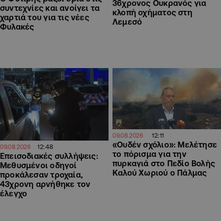
36χρονος Ουκρανός για
συντεχνίες και ανοίγει τα
κλοπή οχήματος στη
χαρτιά του για τις νέες
Λεμεσό
Φυλακές
12:11
09.08.2026
«Ουδέν σχόλιο»: Μελέτησε
12:48
09.08.2026
το πόρισμα για την
Επεισοδιακές συλλήψεις:
πυρκαγιά στο Πεδίο Βολής
Μεθυσμένοι οδηγοί
Καλού Χωριού ο Πάλμας
προκάλεσαν τροχαία,
43χρονη αρνήθηκε τον
έλεγχο