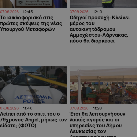
12:45
12:13
07.08.2026
07.08.2026
Το κυκλοφοριακό στις
Οδηγοί προσοχή: Κλείνει
πρώτες σκέψεις της νέας
μέρος του
Υπουργού Μεταφορών
αυτοκινητόδρομου
Αμμοχώστου-Λάρνακας,
πόσο θα διαρκέσει
11:46
11:28
07.08.2026
07.08.2026
Λείπει από το σπίτι του ο
Έτσι θα λειτουργήσουν
79χρονος Angel, μήπως τον
λαϊκές αγορές και οι
είδατε; (ΦΩΤΟ)
υπηρεσίες του Δήμου
Λευκωσίας τον
Δεκαπενταύγουστο