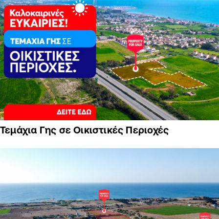
Τεμάχια Γης σε Οικιστικές Περιοχές