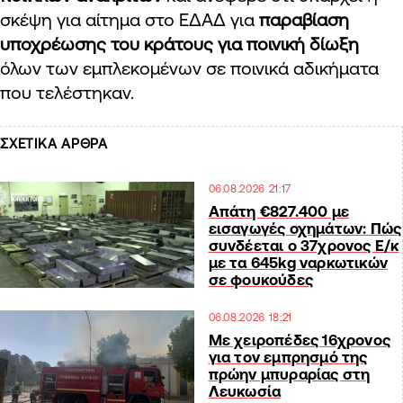
σκέψη για αίτημα στο ΕΔΑΔ για
παραβίαση
υποχρέωσης του κράτους για ποινική δίωξη
όλων των εμπλεκομένων σε ποινικά αδικήματα
που τελέστηκαν.
ΣΧΕΤΙΚΑ ΑΡΘΡΑ
06.08.2026 21:17
Απάτη €827.400 με
εισαγωγές οχημάτων: Πώς
συνδέεται ο 37χρονος Ε/κ
με τα 645kg ναρκωτικών
σε φουκούδες
06.08.2026 18:21
Με χειροπέδες 16χρονος
για τον εμπρησμό της
πρώην μπυραρίας στη
Λευκωσία