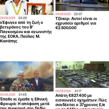
22:07
06.08.2026
22:25
Τζόκερ: Αυτοί είναι οι
06.08.2026
«Έφυγε» από τη ζωή ο
«χρυσοί» αριθμοί για
βετεράνος του Β’
€2.500.000
Παγκοσμίου και αγωνιστής
της ΕΟΚΑ, Παύλος Μ.
Κασάπης
21:17
06.08.2026
21:45
06.08.2026
Απάτη €827.400 με
Έπαθε κι έμαθε η Εθνική
εισαγωγές οχημάτων: Πώς
Φρουρά: Η απόφαση μετά
συνδέεται ο 37χρονος Ε/κ
την πυρκαγιά στο Πεδίο