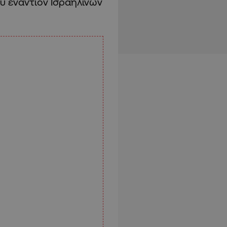
 εναντίον Ισραηλινών