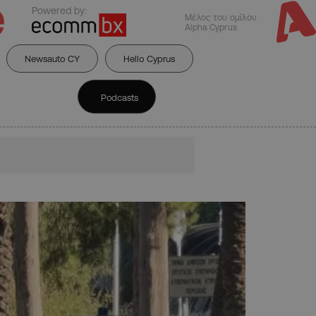
Powered by:
Μέλος του ομίλου
Alpha Cyprus
Newsauto CY
Hello Cyprus
Podcasts