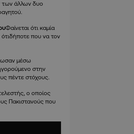
 των άλλων δυο
φαγητού.
ου
Φαίνεται ότι καμία
 ότιδήποτε που να τον
έρωσαν μέσω
ηγορούμενο στην
υς πέντε στόχους.
ελεστής, ο οποίος
ους Πακιστανούς που