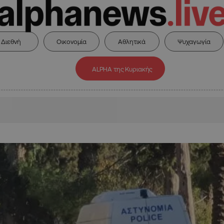
Διεθνή
Οικονομία
Αθλητικά
Ψυχαγωγία
ALPHA της Κυριακής