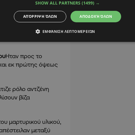
SHOW ALL PARTNERS
(1499) →
ΑΠΌΡΡΙΨΗ ΌΛΩΝ
ΑΠΟΔΟΧΉ ΌΛΩΝ
ην απόσυρση τους
ου, αλλά τα έκαναν
ΕΜΦΆΝΙΣΗ ΛΕΠΤΟΜΕΡΕΙΏΝ
ου
Ηταν προς το
και εκ πρώτης όψεως
τιζε ρόλο αντζένη
ίσουν βίζα
ου μαρτυρικού υλικού,
απέστειλαν μεταξύ