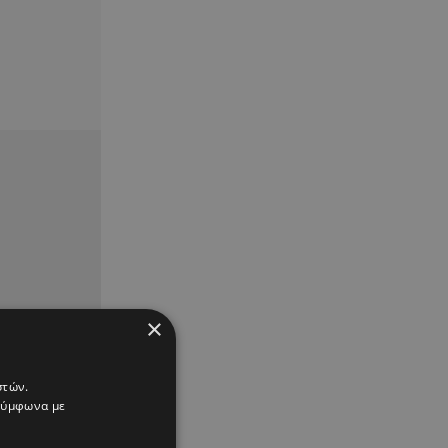
×
στών.
 σύμφωνα με