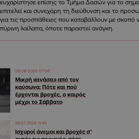
ευχαρίστησε επίσης το Τμήμα Δασών για το σημα
επιτελεί και συνεχάρη τη διεύθυνση και το προσ
για τις προσπάθειες που καταβάλλουν με σκοπό 
πύρινη λαίλαπα, όποτε παραστεί ανάγκη.
05.08.2026 07:06
Μικρή «ανάσα» από τον
καύσωνα: Πότε και πού
έρχονται βροχές, ο καιρός
μέχρι το Σάββατο
25.07.2026 11:45
Ισχυροί άνεμοι και βροχές σ’