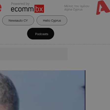
Powered by:
Μέλος του ομίλου
Alpha Cyprus
Newsauto CY
Hello Cyprus
Podcasts