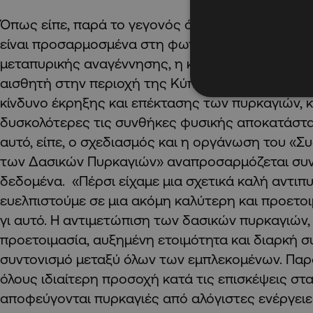
Όπως είπε, παρά το γεγονός ότι τα μεσογειακά 
είναι προσαρμοσμένα στη φωτιά και έχουν αναπτ
μεταπυρικής αναγέννησης, η κλιματική αλλαγή, πο
αισθητή στην περιοχή της Κύπρου, πέραν από το 
κίνδυνο έκρηξης και επέκτασης των πυρκαγιών, κ
δυσκολότερες τις συνθήκες φυσικής αποκατάστα
αυτό, είπε, ο σχεδιασμός και η οργάνωση του «Σ
των Δασικών Πυρκαγιών» αναπροσαρμόζεται συν
δεδομένα. «Πέρσι είχαμε μια σχετικά καλή αντιπ
ευελπιστούμε σε μια ακόμη καλύτερη και προετο
γι αυτό. Η αντιμετώπιση των δασικών πυρκαγιών,
προετοιμασία, αυξημένη ετοιμότητα και διαρκή σ
συντονισμό μεταξύ όλων των εμπλεκομένων. Παρά
όλους ιδιαίτερη προσοχή κατά τις επισκέψεις στ
αποφεύγονται πυρκαγιές από αλόγιστες ενέργειες