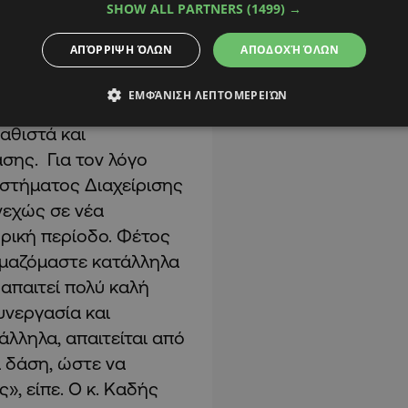
SHOW ALL PARTNERS
(1499) →
δασικά οικοσυστήματα
ΑΠΌΡΡΙΨΗ ΌΛΩΝ
ΑΠΟΔΟΧΉ ΌΛΩΝ
ύξει μηχανισμούς
υ είναι ιδιαίτερα
ΕΜΦΆΝΙΣΗ ΛΕΠΤΟΜΕΡΕΙΏΝ
ότι αυξάνει τον
αθιστά και
σης. Για τον λόγο
υστήματος Διαχείρισης
εχώς σε νέα
υρική περίοδο. Φέτος
ιμαζόμαστε κατάλληλα
 απαιτεί πολύ καλή
υνεργασία και
λληλα, απαιτείται από
α δάση, ώστε να
», είπε. Ο κ. Καδής