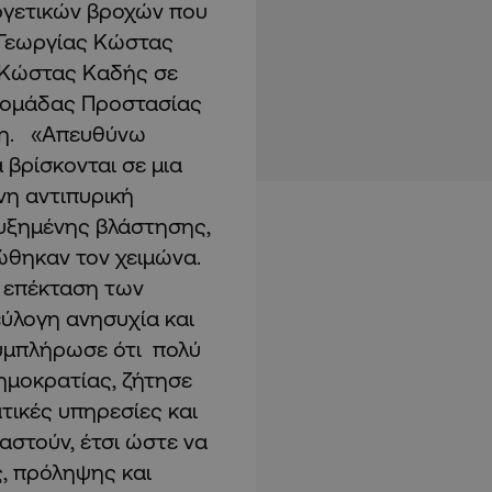
ργετικών βροχών που
 Γεωργίας Κώστας
 Κώστας Καδής σε
βδομάδας Προστασίας
ση. «Απευθύνω
 βρίσκονται σε μια
νη αντιπυρική
υξημένης βλάστησης,
θηκαν τον χειμώνα.
ι επέκταση των
ύλογη ανησυχία και
Συμπλήρωσε ότι πολύ
ημοκρατίας, ζήτησε
τικές υπηρεσίες και
γαστούν, έτσι ώστε να
ς, πρόληψης και