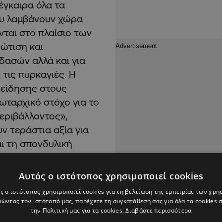
έγκαιρα όλα τα
ου λαμβάνουν χώρα
ται στο πλαίσιο των
ώτιση και
δασών αλλά και για
 τις πυρκαγιές. Η
νείδησης στους
ωταρχικό στόχο για το
εριβάλλοντος»,
ν τεράστια αξία για
ι τη σπονδυλική
 στην οικονομική,
υξη και στη δημιουργία
Αυτός ο ιστότοπος χρησιμοποιεί cookies
αβάλλει πολύ μεγάλη
ς ο ιστότοπος χρησιμοποιεί cookies για τη βελτίωση της εμπειρίας των χρη
 τους από τις
ώντας τον ιστότοπό μας, παρέχετε τη συγκατάθεσή σας για όλα τα cookies
την Πολιτική μας για τα cookies.
Διαβάστε περισσότερα