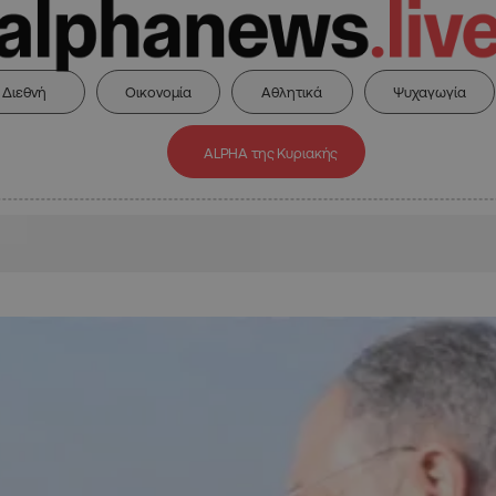
Διεθνή
Οικονομία
Αθλητικά
Ψυχαγωγία
ALPHA της Κυριακής