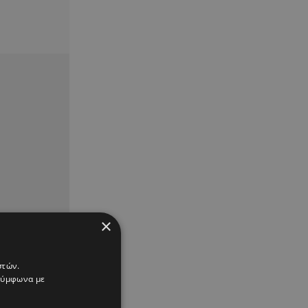
×
στών.
 σύμφωνα με