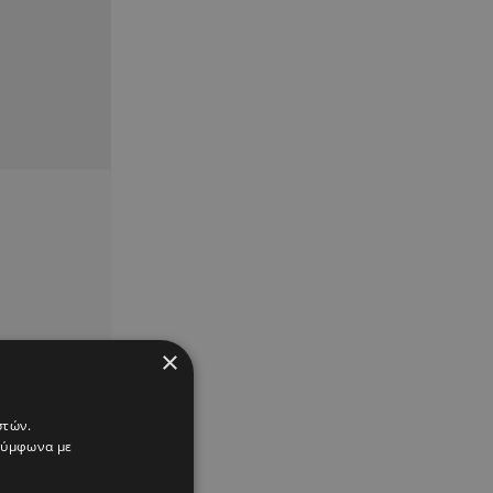
×
στών.
 σύμφωνα με