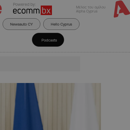
Powered by:
Μέλος του ομίλου
Alpha Cyprus
Newsauto CY
Hello Cyprus
Podcasts