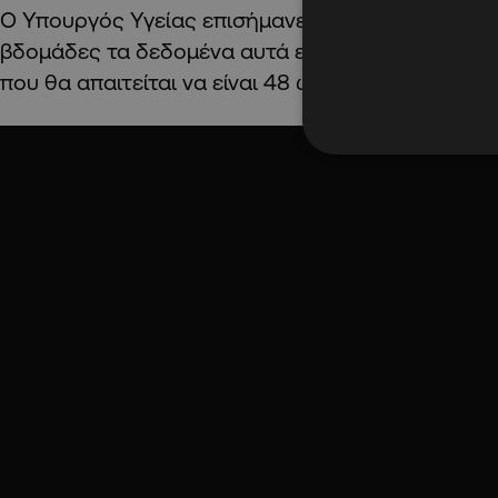
Ο Υπουργός Υγείας επισήμανε πάντως πως ενδέχ
βδομάδες τα δεδομένα αυτά ενδέχεται να αλλάξου
που θα απαιτείται να είναι 48 ωρών.