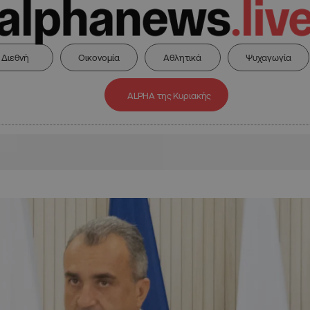
Διεθνή
Οικονομία
Αθλητικά
Ψυχαγωγία
ALPHA της Κυριακής