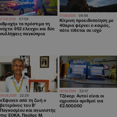
06:54
07.08.2026
07:09
07.08.2026
Κίτρινη προειδοποίηση με
«Βροχή» τα πρόστιμα τη
40αρια φέρνει ο καιρός,
νύχτα: 952 έλεγχοι και δύο
πότε τίθεται σε ισχύ
συλλήψεις παγκύπρια
22:07
06.08.2026
22:25
Τζόκερ: Αυτοί είναι οι
06.08.2026
«Έφυγε» από τη ζωή ο
«χρυσοί» αριθμοί για
βετεράνος του Β’
€2.500.000
Παγκοσμίου και αγωνιστής
της ΕΟΚΑ, Παύλος Μ.