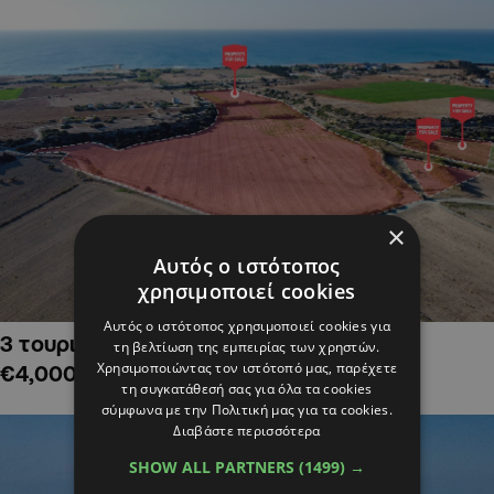
×
Αυτός ο ιστότοπος
χρησιμοποιεί cookies
Αυτός ο ιστότοπος χρησιμοποιεί cookies για
3 τουριστικά χωράφια στην Αλαμινό,
τη βελτίωση της εμπειρίας των χρηστών.
Χρησιμοποιώντας τον ιστότοπό μας, παρέχετε
€4,000,000
τη συγκατάθεσή σας για όλα τα cookies
σύμφωνα με την Πολιτική μας για τα cookies.
Διαβάστε περισσότερα
SHOW ALL PARTNERS
(1499) →