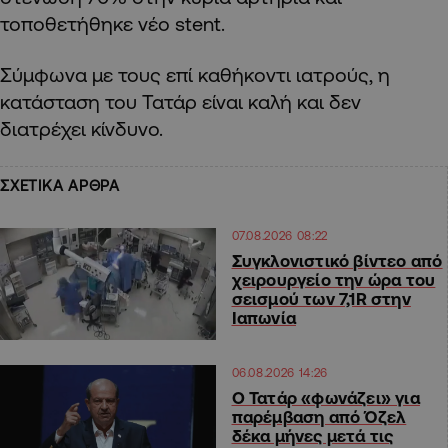
τοποθετήθηκε νέο stent.
Σύμφωνα με τους επί καθήκοντι ιατρούς, η
κατάσταση του Τατάρ είναι καλή και δεν
διατρέχει κίνδυνο.
ΣΧΕΤΙΚΑ ΑΡΘΡΑ
07.08.2026 08:22
Συγκλονιστικό βίντεο από
χειρουργείο την ώρα του
σεισμού των 7,1R στην
Ιαπωνία
06.08.2026 14:26
Ο Τατάρ «φωνάζει» για
παρέμβαση από Όζελ
δέκα μήνες μετά τις