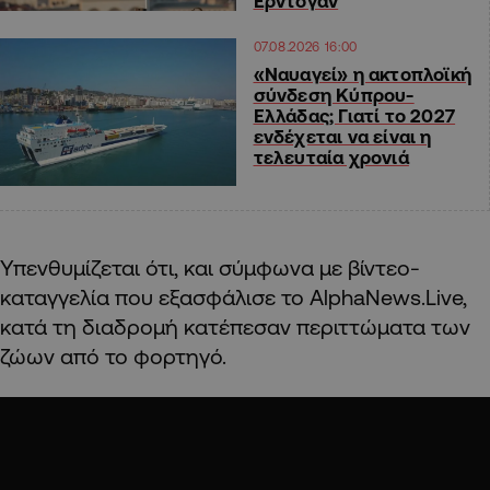
Ερντογάν
07.08.2026 16:00
«Ναυαγεί» η ακτοπλοϊκή
σύνδεση Κύπρου-
Ελλάδας; Γιατί το 2027
ενδέχεται να είναι η
τελευταία χρονιά
Υπενθυμίζεται ότι, και σύμφωνα με βίντεο-
καταγγελία που εξασφάλισε το AlphaNews.Live,
κατά τη διαδρομή κατέπεσαν περιττώματα των
ζώων από το φορτηγό.