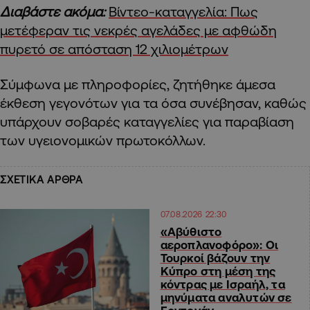
Διαβάστε ακόμα:
Βίντεο-καταγγελία: Πως
μετέφεραν τις νεκρές αγελάδες με αφθώδη
πυρετό σε απόσταση 12 χιλιομέτρων
Σύμφωνα με πληροφορίες, ζητήθηκε άμεσα
έκθεση γεγονότων για τα όσα συνέβησαν, καθώς
υπάρχουν σοβαρές καταγγελίες για παραβίαση
των υγειονομικών πρωτοκόλλων.
ΣΧΕΤΙΚΑ ΑΡΘΡΑ
07.08.2026 22:30
«Αβύθιστο
αεροπλανοφόρο»: Οι
Τουρκοί βάζουν την
Κύπρο στη μέση της
κόντρας με Ισραήλ, τα
μηνύματα αναλυτών σε