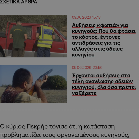
ΣΧΕΤΙΚΑ ΑΡΘΡΑ
09.06.2026 15:18
Αυξήσεις «φωτιά» για
κυνηγούς: Πού θα φτάσει
το κόστος, έντονες
αντιδράσεις για τις
αλλαγές στις άδειες
κυνηγίου
05.06.2026 20:56
Έρχονται αυξήσεις στα
τέλη ανανέωσης αδειών
κυνηγιού, όλα όσα πρέπει
να ξέρετε
Ο κύριος Πεκρής τόνισε ότι η κατάσταση
προβληματίζει τους οργανωμένους κυνηγούς,