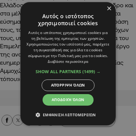
Ελλάδος, ενώ απευθυνόμενος στον Πρόεδρο και
×
στα μέλη του ΕΒΕ Αμμοχώστου, απέδωσε τα
Αυτός ο ιστότοπος
εύσημα της Πολιτείας για την αξιέπαινη δράση
χρησιμοποιεί cookies
τους, τόσο των ιδίων όσο και των προκατόχων
Αυτός ο ιστότοπος χρησιμοποιεί cookies για
τους, υπογραμμίζοντας πως «η όλη πορεία του
τη βελτίωση της εμπειρίας των χρηστών.
Χρησιμοποιώντας τον ιστότοπό μας, παρέχετε
Επιμελητηρίου συνέβαλε καθοριστικά στο έργο
τη συγκατάθεσή σας για όλα τα cookies
της ανοικοδόμησης, της προόδου και της
σύμφωνα με την Πολιτική μας για τα cookies.
Διαβάστε περισσότερα
ευημερίας των επιχειρηματιών της επαρχίας
Αμμοχώστου αλλά και της οικονομίας του
SHOW ALL PARTNERS
(1499) →
τόπου».
ΑΠΌΡΡΙΨΗ ΌΛΩΝ
Advertisement
ΑΠΟΔΟΧΉ ΌΛΩΝ
ΕΜΦΆΝΙΣΗ ΛΕΠΤΟΜΕΡΕΙΏΝ
Alpha Podcasts