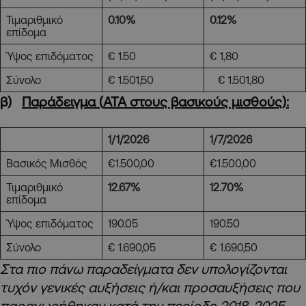
Τιμαριθμικό
0.10%
0.12
%
επίδομα
Ύψος επιδόματος
€ 1.50
€ 1,80
Σύνολο
€ 1.501,50
€ 1.501,80
β)
Παράδειγμα (
ATA
στους βασικούς μισθούς):
1/1/2026
1/7/2026
Βασικός Μισθός
€1.500,00
€1.500,00
Τιμαριθμικό
12.67%
12.70%
επίδομα
Ύψος επιδόματος
190.05
190.50
Σύνολο
€ 1.690,05
€ 1.690,50
Στα πιο πάνω παραδείγματα δεν υπολογίζονται
τυχόν γενικές αυξήσεις ή/και προσαυξήσεις που
παραχωρήθηκαν κατά την περίοδο 2018-2025