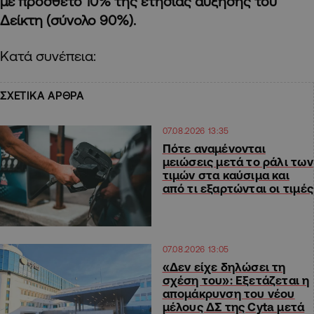
με πρόσθετο 10% της ετήσιας αύξησης του
Δείκτη (σύνολο 90%).
Κατά συνέπεια:
ΣΧΕΤΙΚΑ ΑΡΘΡΑ
07.08.2026 13:35
Πότε αναμένονται
μειώσεις μετά το ράλι των
τιμών στα καύσιμα και
από τι εξαρτώνται οι τιμές
07.08.2026 13:05
«Δεν είχε δηλώσει τη
σχέση του»: Εξετάζεται η
απομάκρυνση του νέου
μέλους ΔΣ της Cyta μετά