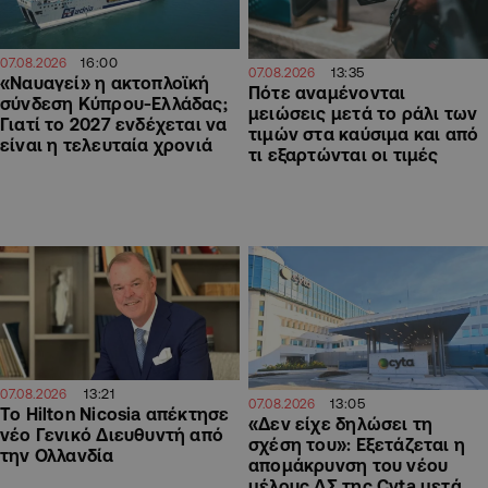
16:00
07.08.2026
13:35
07.08.2026
«Ναυαγεί» η ακτοπλοϊκή
Πότε αναμένονται
σύνδεση Κύπρου-Ελλάδας;
μειώσεις μετά το ράλι των
Γιατί το 2027 ενδέχεται να
τιμών στα καύσιμα και από
είναι η τελευταία χρονιά
τι εξαρτώνται οι τιμές
13:21
07.08.2026
13:05
07.08.2026
Το Hilton Nicosia απέκτησε
«Δεν είχε δηλώσει τη
νέο Γενικό Διευθυντή από
σχέση του»: Εξετάζεται η
την Ολλανδία
απομάκρυνση του νέου
μέλους ΔΣ της Cyta μετά