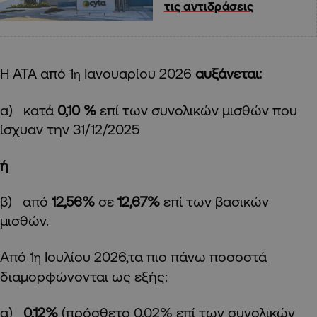
τις αντιδράσεις
Η ΑΤΑ από 1
Ιανουαρίου 2026
αυξάνεται:
η
α) κατά
0,10 %
επί των συνολικών μισθών που
ίσχυαν την 31/12/2025
ή
β) από
12,56%
σε
12,67%
επί των βασικών
μισθών.
Από 1
Ιουλίου 2026,τα πιο πάνω ποσοστά
η
διαμορφώνονται ως εξής:
α)
0,12%
(πρόσθετο 0,02% επί των συνολικών