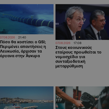
21:40
07.08.2026
Πόσο θα κοστίσει ο GSI;
17:08
07.08.2026
Περιμένει απαντήσεις η
Στους κοινωνικούς
Λευκωσία, άρχισαν τα
εταίρους προωθείται το
όργανα στην Άγκυρα
νομοσχέδιο για
συνταξιοδοτική
μεταρρύθμιση