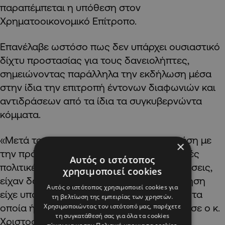
παραπέμπεται η υπόθεση στον
Χρηματοοικονομικό Επίτροπο.
Επανέλαβε ωστόσο πως δεν υπάρχει ουσιαστικό
δίχτυ προστασίας για τους δανειολήπτες,
σημειώνοντας παράλληλα την εκδήλωση μέσα
στην ίδια την επιτροπή έντονων διαφωνιών και
αντιδράσεων από τα ίδια τα συγκυβερνώντα
κόμματα.
«Μετά το φιάσκο του καλοκαιριού σε σχέση με
×
την πρόταση που είχαμε καταθέσει αρκετές
Αυτός ο ιστότοπος
πολιτικές δυνάμεις σε σχέση με τις εκποιήσεις,
χρησιμοποιεί cookies
είχαν δοθεί πολλές υποσχέσεις. Η κυβέρνηση
Αυτός ο ιστότοπος χρησιμοποιεί cookies για
είχε υποσχεθεί στο λαό πολλά, όμως αυτά τα
τη βελτίωση της εμπειρίας των χρηστών.
Χρησιμοποιώντας τον ιστότοπό μας, παρέχετε
οποία ήρθαν τελικά είναι λίγα», υπογράμμισε ο κ.
τη συγκατάθεσή σας για όλα τα cookies
Χριστοφίδης, προσθέτοντας ότι οι