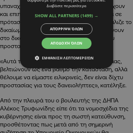
σύμφωνα με την Πολιτική μας για τα cookies.
υπαναχωρήσεις της τελευταίας στιγμής έχουν
Διαβάστε περισσότερα
και επιπτώσεις, αναφερόμενος ειδικότερα σε
SHOW ALL PARTNERS
(1499) →
πρόταση του καλοκαιριού, η οποία διασφάλιζε το
ΑΠΌΡΡΙΨΗ ΌΛΩΝ
δικαίωμα των δανειοληπτών να προσφεύγουν
στο δικαστήριο, η οποία αποτελούσε δίχτυ
ΑΠΟΔΟΧΉ ΌΛΩΝ
προστασίας.
ΕΜΦΆΝΙΣΗ ΛΕΠΤΟΜΕΡΕΙΏΝ
«Αυτά τα οποία έχουμε σήμερα μπροστά μας,
βελτιώνουν ως ένα βαθμό την κατάσταση, αλλά
θέλουμε να είμαστε ειλικρινείς, δεν είναι δίχτυ
προστασίας για τους δανειολήπτες», κατέληξε.
Από την πλευρά του ο βουλευτής της ΔΗΠΑ
Αλέκος Τρυφωνίδης είπε ότι τα νομοσχέδια της
κυβέρνησης είναι προς τη σωστή κατεύθυνση,
προσθέτοντας πως μετά από τη σημερινή
συζήτηση το Υπουργείο Οικονομικών θα