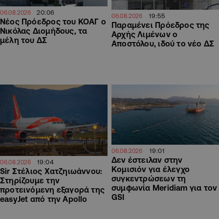
20:06
06.08.2026
19:55
06.08.2026
Νέος Πρόεδρος του ΚΟΑΓ ο
Παραμένει Πρόεδρος της
Νικόλας Διομήδους, τα
Αρχής Λιμένων ο
μέλη του ΔΣ
Αποστόλου, ιδού το νέο ΔΣ
19:01
06.08.2026
Δεν έστειλαν στην
19:04
06.08.2026
Κομισιόν για έλεγχο
Sir Στέλιος Χατζηιωάννου:
συγκεντρώσεων τη
Στηρίζουμε την
συμφωνία Meridiam για τον
προτεινόμενη εξαγορά της
GSI
easyJet από την Apollo