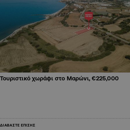
Τουριστικό χωράφι στο Μαρώνι, €225,000
ΔΙΑΒΑΣΤΕ ΕΠΙΣΗΣ