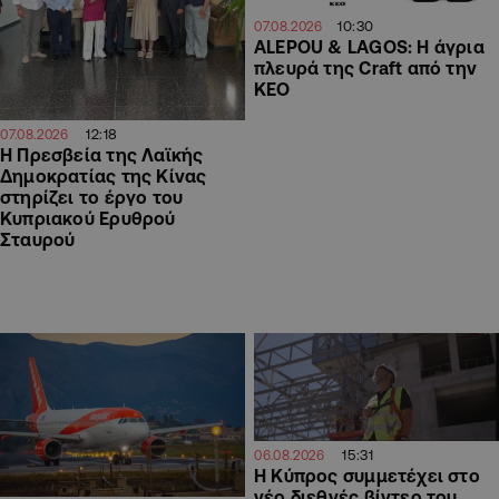
10:30
07.08.2026
ALEPOU & LAGOS: Η άγρια
πλευρά της Craft από την
ΚΕΟ
12:18
07.08.2026
Η Πρεσβεία της Λαϊκής
Δημοκρατίας της Κίνας
στηρίζει το έργο του
Κυπριακού Ερυθρού
Σταυρού
15:31
06.08.2026
Η Κύπρος συμμετέχει στο
νέο διεθνές βίντεο του