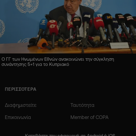
Ο ΓΓ των Ηνωμένων Εθνών ανακοινώνει την σύγκληση
συνάντησης 5+1 για το Κυπριακό
ΠΕΡΙΣΣΟΤΕΡΑ
Διαφημιστείτε
Ταυτότητα
Επικοινωνία
Member of COPA
Κατεβάστε την εφαρμογή σε Android ή iOS.