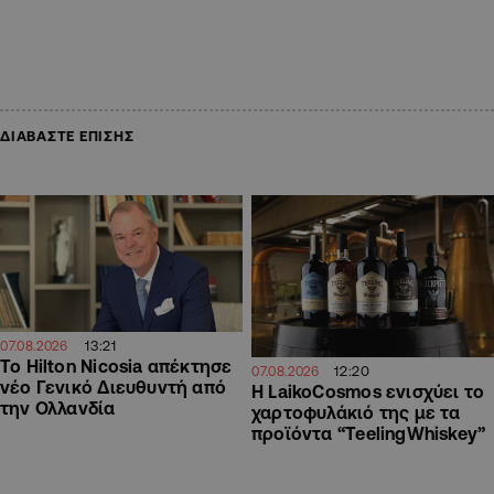
ΔΙΑΒΑΣΤΕ ΕΠΙΣΗΣ
13:21
07.08.2026
Το Hilton Nicosia απέκτησε
12:20
07.08.2026
νέο Γενικό Διευθυντή από
Η LaikoCosmos ενισχύει το
την Ολλανδία
χαρτοφυλάκιό της με τα
προϊόντα “TeelingWhiskey”