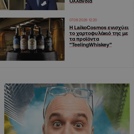
Ολλανδία
07.08.2026 12:20
Η LaikoCosmos ενισχύει
το χαρτοφυλάκιό της με
τα προϊόντα
“TeelingWhiskey”