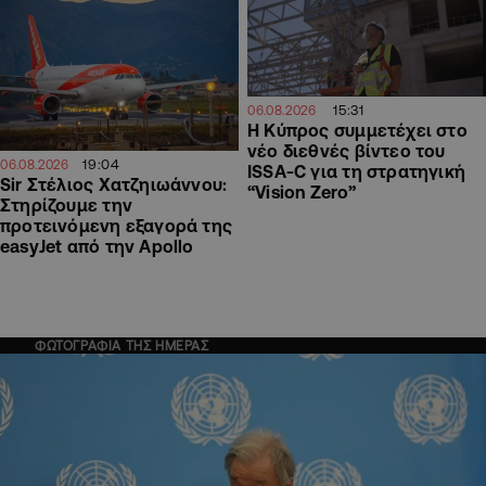
15:31
06.08.2026
Η Κύπρος συμμετέχει στο
νέο διεθνές βίντεο του
19:04
06.08.2026
ISSA-C για τη στρατηγική
Sir Στέλιος Χατζηιωάννου:
“Vision Zero”
Στηρίζουμε την
προτεινόμενη εξαγορά της
easyJet από την Apollo
ΦΩΤΟΓΡΑΦΙΑ ΤΗΣ ΗΜΕΡΑΣ