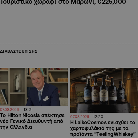
Τουριστικό χωράφι στο Μαρώνι, €225,000
ΔΙΑΒΑΣΤΕ ΕΠΙΣΗΣ
13:21
07.08.2026
Το Hilton Nicosia απέκτησε
12:20
07.08.2026
νέο Γενικό Διευθυντή από
Η LaikoCosmos ενισχύει το
την Ολλανδία
χαρτοφυλάκιό της με τα
προϊόντα “TeelingWhiskey”