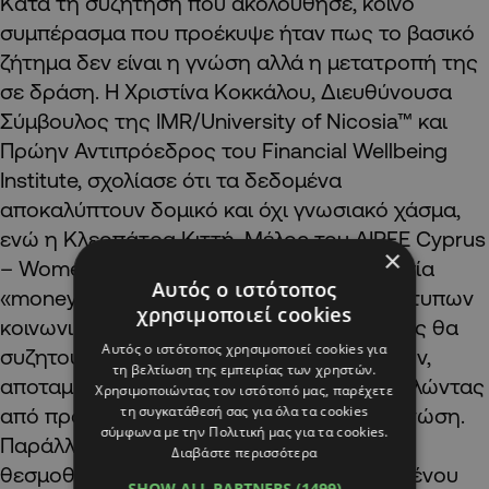
Κατά τη συζήτηση που ακολούθησε, κοινό
συμπέρασμα που προέκυψε ήταν πως το βασικό
ζήτημα δεν είναι η γνώση αλλά η μετατροπή της
σε δράση. Η Χριστίνα Κοκκάλου, Διευθύνουσα
Σύμβουλος της IMR/University of Nicosia™ και
Πρώην Αντιπρόεδρος του Financial Wellbeing
Institute, σχολίασε ότι τα δεδομένα
αποκαλύπτουν δομικό και όχι γνωσιακό χάσμα,
ενώ η Κλεοπάτρα Κιττή, Μέλος του AIPFE Cyprus
×
– Women of Europe, πρότεινε τη δημιουργία
Αυτός ο ιστότοπος
«money clubs» και peer groups, δηλαδή άτυπων
χρησιμοποιεί cookies
κοινωνικών συναντήσεων όπου οι γυναίκες θα
Αυτός ο ιστότοπος χρησιμοποιεί cookies για
συζητούν ανοιχτά για διαχείριση χρημάτων,
τη βελτίωση της εμπειρίας των χρηστών.
αποταμίευση και δημιουργία πλούτου, αντλώντας
Χρησιμοποιώντας τον ιστότοπό μας, παρέχετε
τη συγκατάθεσή σας για όλα τα cookies
από πραγματικές ιστορίες και πρακτική γνώση.
σύμφωνα με την Πολιτική μας για τα cookies.
Παράλληλα, υπογράμμισε την ανάγκη
Διαβάστε περισσότερα
θεσμοθέτησης του ρόλου του πιστοποιημένου
SHOW ALL PARTNERS
(1499) →