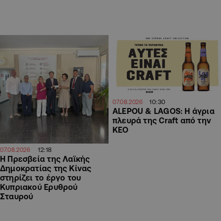
10:30
07.08.2026
ALEPOU & LAGOS: Η άγρια
πλευρά της Craft από την
ΚΕΟ
12:18
07.08.2026
Η Πρεσβεία της Λαϊκής
Δημοκρατίας της Κίνας
στηρίζει το έργο του
Κυπριακού Ερυθρού
Σταυρού