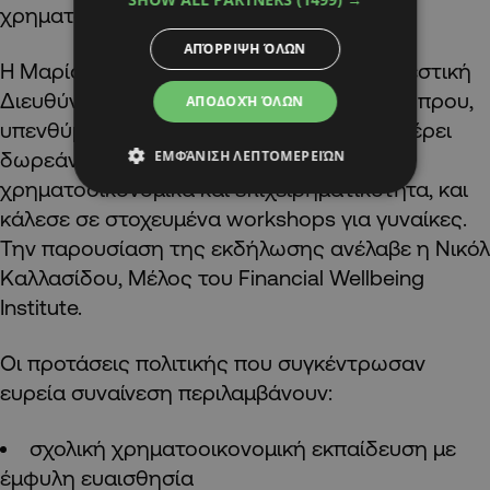
χρηματοοικονομικού συμβούλου.
ΑΠΌΡΡΙΨΗ ΌΛΩΝ
Η Μαρία Μιλτιάδου, Αναπληρώτρια Εκτελεστική
Διευθύντρια του Οργανισμού Νεολαίας Κύπρου,
ΑΠΟΔΟΧΉ ΌΛΩΝ
υπενθύμισε ότι ο Οργανισμός ήδη προσφέρει
ΕΜΦΆΝΙΣΗ ΛΕΠΤΟΜΕΡΕΙΏΝ
δωρεάν παγκύπρια συμβουλευτική σε
χρηματοοικονομικά και επιχειρηματικότητα, και
κάλεσε σε στοχευμένα workshops για γυναίκες.
Την παρουσίαση της εκδήλωσης ανέλαβε η Νικόλ
Καλλασίδου, Μέλος του Financial Wellbeing
Institute.
Οι προτάσεις πολιτικής που συγκέντρωσαν
ευρεία συναίνεση περιλαμβάνουν:
σχολική χρηματοοικονομική εκπαίδευση με
έμφυλη ευαισθησία