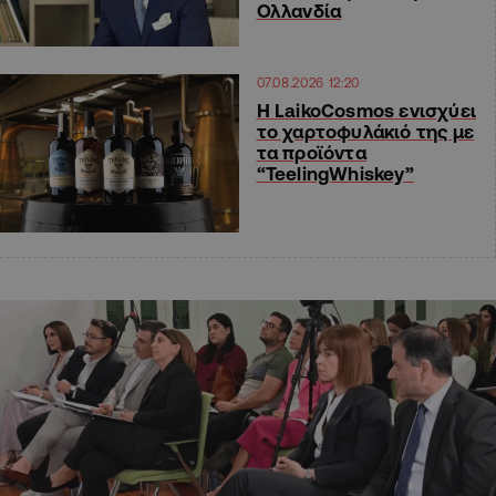
Ολλανδία
07.08.2026 12:20
Η LaikoCosmos ενισχύει
το χαρτοφυλάκιό της με
τα προϊόντα
“TeelingWhiskey”