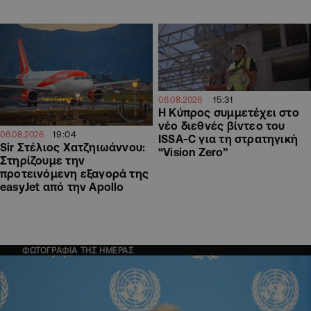
15:31
06.08.2026
Η Κύπρος συμμετέχει στο
νέο διεθνές βίντεο του
19:04
06.08.2026
ISSA-C για τη στρατηγική
Sir Στέλιος Χατζηιωάννου:
“Vision Zero”
Στηρίζουμε την
προτεινόμενη εξαγορά της
easyJet από την Apollo
ΦΩΤΟΓΡΑΦΙΑ ΤΗΣ ΗΜΕΡΑΣ