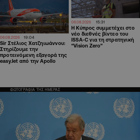
15:31
06.08.2026
Η Κύπρος συμμετέχει στο
νέο διεθνές βίντεο του
19:04
06.08.2026
ISSA-C για τη στρατηγική
Sir Στέλιος Χατζηιωάννου:
“Vision Zero”
Στηρίζουμε την
προτεινόμενη εξαγορά της
easyJet από την Apollo
ΦΩΤΟΓΡΑΦΙΑ ΤΗΣ ΗΜΕΡΑΣ