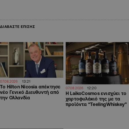
ΔΙΑΒΑΣΤΕ ΕΠΙΣΗΣ
13:21
07.08.2026
Το Hilton Nicosia απέκτησε
12:20
07.08.2026
νέο Γενικό Διευθυντή από
Η LaikoCosmos ενισχύει το
την Ολλανδία
χαρτοφυλάκιό της με τα
προϊόντα “TeelingWhiskey”