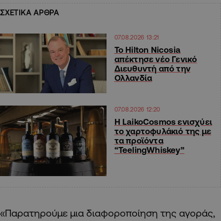
ΣΧΕΤΙΚΑ ΑΡΘΡΑ
07.08.2026 13:21
Το Hilton Nicosia
απέκτησε νέο Γενικό
Διευθυντή από την
Ολλανδία
07.08.2026 12:20
Η LaikoCosmos ενισχύει
το χαρτοφυλάκιό της με
τα προϊόντα
“TeelingWhiskey”
«Παρατηρούμε μια διαφοροποίηση της αγοράς,