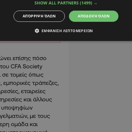
SHOW ALL PARTNERS
(1499) →
ΑΠΌΡΡΙΨΗ ΌΛΩΝ
ΑΠΟΔΟΧΉ ΌΛΩΝ
ΕΜΦΆΝΙΣΗ ΛΕΠΤΟΜΕΡΕΙΏΝ
ιώνει επίσης πόσο
 του CFA Society
ι σε τομείς όπως
, εμπορικές τράπεζες,
ρεσίες, εταιρείες
πηρεσίες και άλλους
ων υποψηφίων
γγελματιών, με τους
τερη ομάδα και