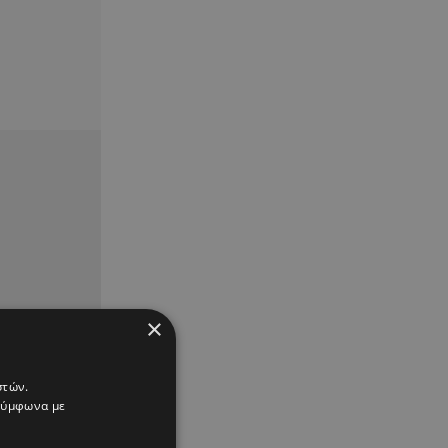
×
στών.
 σύμφωνα με