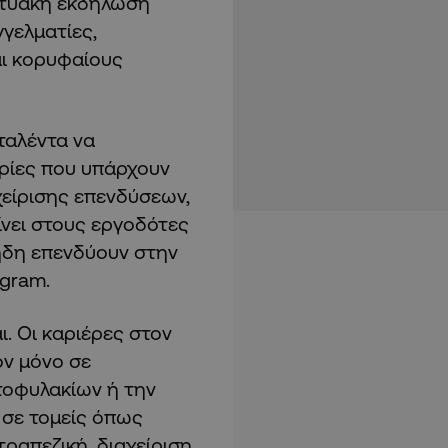
ικτυακή εκδήλωση
γελματίες,
αι κορυφαίους
ταλέντα να
ιρίες που υπάρχουν
χείρισης επενδύσεων,
ίνει στους εργοδότες
ήδη επενδύουν στην
ogram.
ι. Οι καριέρες στον
ον μόνο σε
τοφυλακίων ή την
 σε τομείς όπως
τραπεζική, διαχείριση