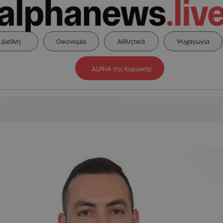
Διεθνή
Οικονομία
Αθλητικά
Ψυχαγωγία
ALPHA της Κυριακής