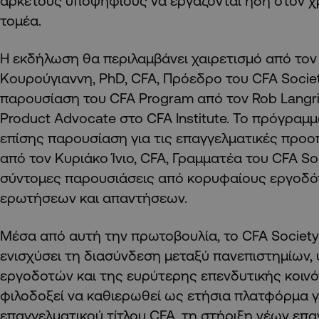
αρκετούς υποψηφίους να εργάζονται ήδη στον 
τομέα.
Η εκδήλωση θα περιλαμβάνει χαιρετισμό από το
Κουρούγιαννη, PhD, CFA, Πρόεδρο του CFA Societ
παρουσίαση του CFA Program από τον Rob Langric
Product Advocate στο CFA Institute. Το πρόγραμ
επίσης παρουσίαση για τις επαγγελματικές προο
από τον Κυριάκο Ίνιο, CFA, Γραμματέα του CFA So
σύντομες παρουσιάσεις από κορυφαίους εργοδότ
ερωτήσεων και απαντήσεων.
Μέσα από αυτή την πρωτοβουλία, το CFA Society
ενισχύσει τη διασύνδεση μεταξύ πανεπιστημίων,
εργοδοτών και της ευρύτερης επενδυτικής κοιν
φιλοδοξεί να καθιερωθεί ως ετήσια πλατφόρμα 
επαγγελματικού τίτλου CFA, τη στήριξη νέων επα