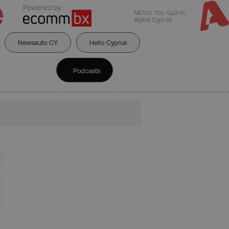
Powered by:
Μέλος του ομίλου
Alpha Cyprus
Newsauto CY
Hello Cyprus
Podcasts