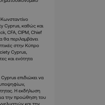
χρηματοοικονομικό
ν Κωνσταντίνο
y Cyprus, καθώς και
k, CFA, CIPM, Chief
μα θα περιλαμβάνει
πτικές στην Κύπρο
ciety Cyprus,
ες και ενότητα
 Cyprus επιδιώκει να
 υποψηφίων,
ότητας. Η εκδήλωση
για την προώθηση του
γγελματιών και την