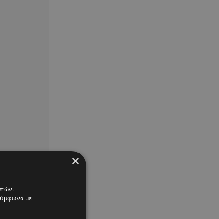
×
στών.
 σύμφωνα με