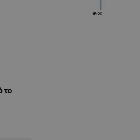
15:20
ό το