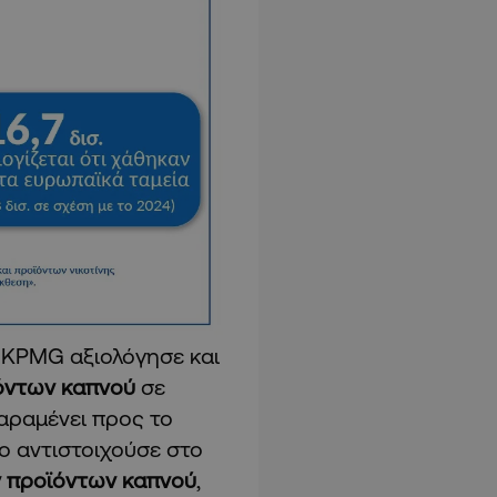
ς KPMG αξιολόγησε και
όντων καπνού
σε
αραμένει προς το
ο αντιστοιχούσε στο
ν προϊόντων καπνού
,