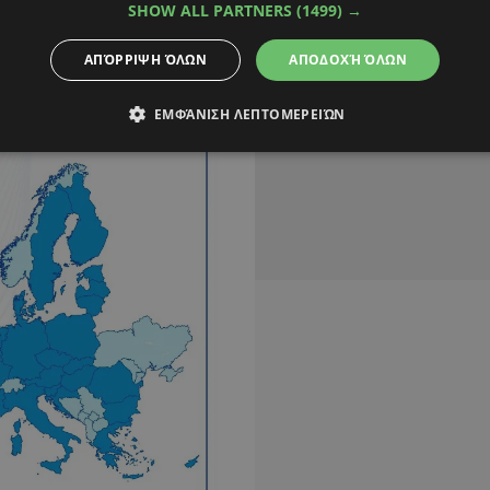
άρων ξεπέρασε το
22%
,
SHOW ALL PARTNERS
(1499) →
στρέφοντας σε επίπεδα
ΑΠΌΡΡΙΨΗ ΌΛΩΝ
ΑΠΟΔΟΧΉ ΌΛΩΝ
ΕΜΦΆΝΙΣΗ ΛΕΠΤΟΜΕΡΕΙΏΝ