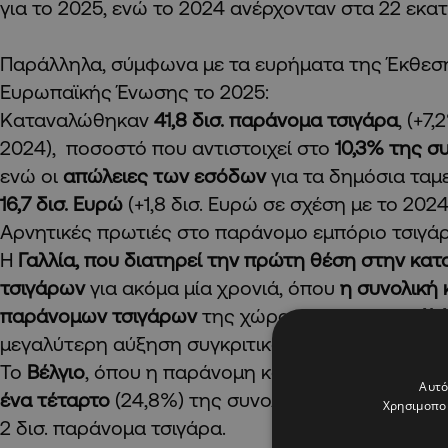
για το 2025, ενώ το 2024 ανέρχονταν στα 22 εκατ
Παράλληλα, σύμφωνα με τα ευρήματα της Έκθεση
Ευρωπαϊκής Ένωσης το 2025:
Καταναλώθηκαν
41,8 δισ. παράνομα τσιγάρα
, (+7
2024), ποσοστό που αντιστοιχεί στο
10,3% της σ
ενώ οι
απώλειες των εσόδων
για τα δημόσια ταμε
16,7 δισ. Ευρώ
(+1,8 δισ. Ευρώ σε σχέση με το 2024
Αρνητικές πρωτιές στο παράνομο εμπόριο τσιγ
Η
Γαλλία, που διατηρεί την πρώτη θέση στην κ
τσιγάρων
για ακόμα μία χρονιά, όπου
η συνολική
παράνομων τσιγάρων
της χώρας έφτασε στο
41,
μεγαλύτερη αύξηση συγκριτικά με όλες τις χώρες
Το
Βέλγιο
, όπου η παράνομη κατανάλωση τσιγά
Αυτό
ένα τέταρτο
(24,8%) της συνολικής κατανάλωσης
Χρησιμοποι
2 δισ. παράνομα τσιγάρα.