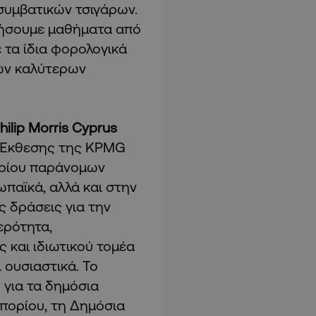
συμβατικών τσιγάρων.
τλήσουμε μαθήματα από
 τα ίδια φορολογικά
μων καλύτερων
ilip Morris Cyprus
ς Έκθεσης της KPMG
ορίου παράνομων
παϊκά, αλλά και στην
ς δράσεις για την
ερότητα,
ς και ιδιωτικού τομέα
ουσιαστικά. Το
 για τα δημόσια
μπορίου, τη Δημόσια