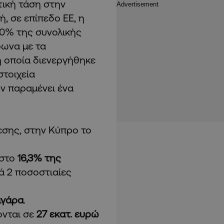
τική τάση στην
, σε επίπεδο ΕΕ, η
0% της συνολικής
φωνα με τα
 η οποία διενεργήθηκε
 στοιχεία
ν παραμένει ένα
εσης, στην Κύπρο το
 στο
16,3% της
ά 2 ποσοστιαίες
ιγάρα
.
ονται σε
27 εκατ. ευρώ