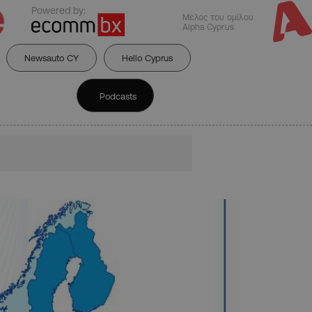
Powered by:
Μέλος του ομίλου
Alpha Cyprus
Newsauto CY
Hello Cyprus
Podcasts