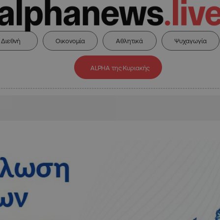
Διεθνή
Οικονομία
Αθλητικά
Ψυχαγωγία
ALPHA της Κυριακής