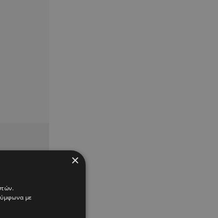
×
στών.
 σύμφωνα με