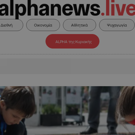
Διεθνή
Οικονομία
Αθλητικά
Ψυχαγωγία
ALPHA της Κυριακής