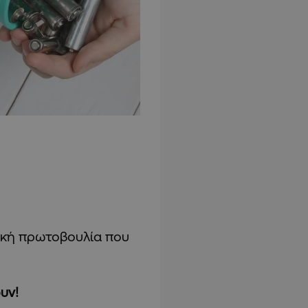
τική πρωτοβουλία που
υν!