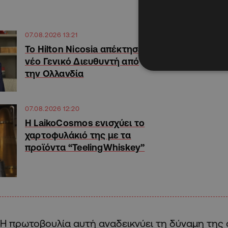
07.08.2026 13:21
Το Hilton Nicosia απέκτησε
νέο Γενικό Διευθυντή από
την Ολλανδία
07.08.2026 12:20
Η LaikoCosmos ενισχύει το
χαρτοφυλάκιό της με τα
προϊόντα “TeelingWhiskey”
Η πρωτοβουλία αυτή αναδεικνύει τη δύναμη της 