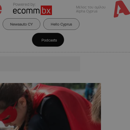
Powered by:
Μέλος του ομίλου
Alpha Cyprus
Newsauto CY
Hello Cyprus
Podcasts