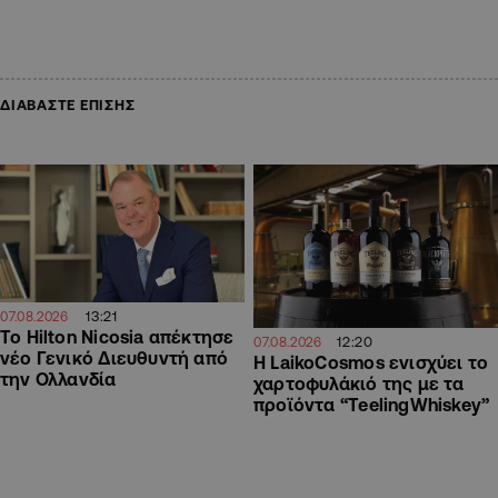
ΔΙΑΒΑΣΤΕ ΕΠΙΣΗΣ
13:21
07.08.2026
Το Hilton Nicosia απέκτησε
12:20
07.08.2026
νέο Γενικό Διευθυντή από
Η LaikoCosmos ενισχύει το
την Ολλανδία
χαρτοφυλάκιό της με τα
προϊόντα “TeelingWhiskey”