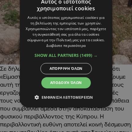
Αυτός ο ιστότοπος
χρησιμοποιεί cookies
Αυτός ο ιστότοπος χρησιμοποιεί cookies για
τη βελτίωση της εμπειρίας των χρηστών.
Χρησιμοποιώντας τον ιστότοπό μας, παρέχετε
τη συγκατάθεσή σας για όλα τα cookies
σύμφωνα με την Πολιτική μας για τα cookies.
Διαβάστε περισσότερα
SHOW ALL PARTNERS
(1499) →
Σε δήλωσή του, ο
Andrey Dashin
ανέφερε ότι
ΑΠΌΡΡΙΨΗ ΌΛΩΝ
«Είμαστε ιδιαίτερα χαρούμενοι που στηρίζουμε
ΑΠΟΔΟΧΉ ΌΛΩΝ
αυτή την πρωτοβουλία και που βλέπουμε τους
εργαζομένους της Exinity και τις οικογένειές
ΕΜΦΆΝΙΣΗ ΛΕΠΤΟΜΕΡΕΙΏΝ
τους να συμμετέχουν ενεργά σε μια προσπάθεια
που συμβάλλει άμεσα στην αποκατάσταση του
φυσικού περιβάλλοντος της Κύπρου. Η
περιβαλλοντική ευθύνη αποτελεί κοινή δέσμευση