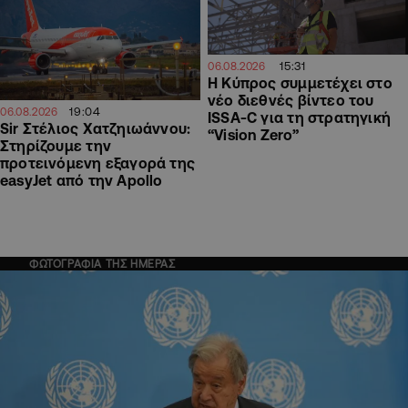
15:31
06.08.2026
Η Κύπρος συμμετέχει στο
νέο διεθνές βίντεο του
19:04
06.08.2026
ISSA-C για τη στρατηγική
Sir Στέλιος Χατζηιωάννου:
“Vision Zero”
Στηρίζουμε την
προτεινόμενη εξαγορά της
easyJet από την Apollo
ΦΩΤΟΓΡΑΦΙΑ ΤΗΣ ΗΜΕΡΑΣ