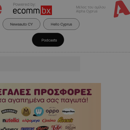
Powered by:
Μέλος του ομίλου
Alpha Cyprus
Newsauto CY
Hello Cyprus
Podcasts