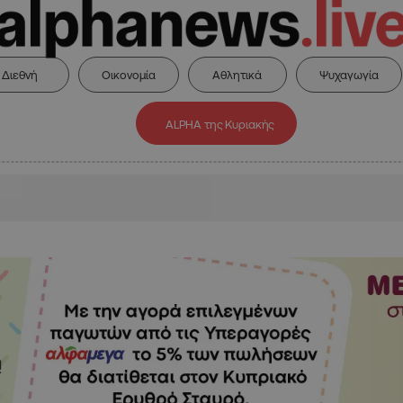
Διεθνή
Οικονομία
Αθλητικά
Ψυχαγωγία
ALPHA της Κυριακής