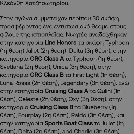
Κλεάνθη Χατζησωτηρίου.
Στον αγώνα συμμετείχαν περίπου 30 σκάφη,
προσφέροντας ένα εντυπωσιακό θέαμα στους
φίλους της ιστιοπλοΐας. Νικητές αναδείχθηκαν
στην κατηγορία
Line Honors
τα σκάφη Typhoon
(1η θέση) Juliet (2η θέση) Delta (3η θέση), στην
κατηγορία
ORC Class A
τα Typhoon (1η θέση),
Svetlana (2η θέση), Unica (3η θέση), στην
κατηγορία
ORC Class B
τα First Light (1η θέση),
Luna Rossa (2η θέση), Legendary (3η θέση). Ενώ
στην κατηγορία
Cruising Class A
τα Qulini (1η
θέση), Celeste (2η θέση), Oxy (3η θέση), στην
κατηγορία
Cruising Class B
τα Blueberry (1η
θέση), Fourplay (2η θέση), Raido (3η θέση), και
στην κατηγορία
Sports
Boat
Class
τα Juliet (1η
θέση), Delta (2η θέση), and Charlie (3η θέση).