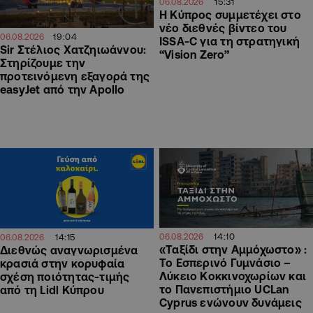
15:31
06.08.2026
Η Κύπρος συμμετέχει στο
νέο διεθνές βίντεο του
19:04
06.08.2026
ISSA-C για τη στρατηγική
Sir Στέλιος Χατζηιωάννου:
“Vision Zero”
Στηρίζουμε την
προτεινόμενη εξαγορά της
easyJet από την Apollo
14:10
06.08.2026
14:15
06.08.2026
«Ταξίδι στην Αμμόχωστο» :
Διεθνώς αναγνωρισμένα
Το Εσπερινό Γυμνάσιο –
κρασιά στην κορυφαία
Λύκειο Κοκκινοχωρίων και
σχέση ποιότητας-τιμής
το Πανεπιστήμιο UCLan
από τη Lidl Κύπρου
Cyprus ενώνουν δυνάμεις