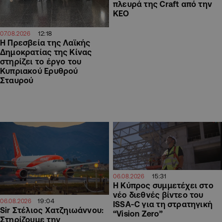
πλευρά της Craft από την
ΚΕΟ
12:18
07.08.2026
Η Πρεσβεία της Λαϊκής
Δημοκρατίας της Κίνας
στηρίζει το έργο του
Κυπριακού Ερυθρού
Σταυρού
15:31
06.08.2026
Η Κύπρος συμμετέχει στο
νέο διεθνές βίντεο του
19:04
06.08.2026
ISSA-C για τη στρατηγική
Sir Στέλιος Χατζηιωάννου:
“Vision Zero”
Στηρίζουμε την