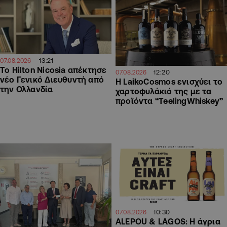
13:21
07.08.2026
Το Hilton Nicosia απέκτησε
12:20
07.08.2026
νέο Γενικό Διευθυντή από
Η LaikoCosmos ενισχύει το
την Ολλανδία
χαρτοφυλάκιό της με τα
προϊόντα “TeelingWhiskey”
10:30
07.08.2026
ALEPOU & LAGOS: Η άγρια