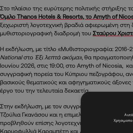
Στο πλαίσιο της ευρύτερης πολιτικής στήριξης τ
Όμιλο Thanos Hotels & Resorts, το Amyth of Nicos
ξεχωριστή λογοτεχνική βραδιά αφιερωμένη στη 
μυθιστοριογραφική διαδρομή του
Σταύρου Χρισ
Η εκδήλωση, με τίτλο «Μυθιστοριογραφία: 2016-
National
στο
Έξι λεπτά ακόμα»
, θα πραγματοποιηθ
Ιουνίου 2026, στις 19:00, στο Amyth of Nicosia, κ
συγγραφική πορεία του Κύπριου πεζογράφου, αν
βασικούς θεματικούς και αφηγηματικούς άξονες 
έργο του την τελευταία δεκαετία.
Στην εκδήλωση, με τον συγγραφέα θα συνομιλή
Τζούλια Γκανάσου και η επιμελήτρια εκδόσεων 
Αυτό
Χρησιμοποι
προβληθούν επίσης λογοτεχνικές αναγνώσεις α
Καρυοφυλλιά Καραμπέτη και Ανδρέα Κουτσόφτα