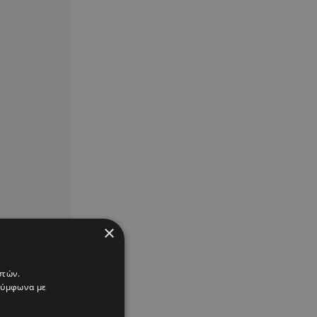
×
στών.
 σύμφωνα με