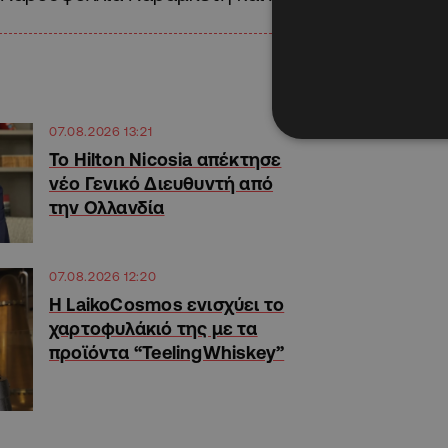
07.08.2026 13:21
Το Hilton Nicosia απέκτησε
νέο Γενικό Διευθυντή από
την Ολλανδία
07.08.2026 12:20
Η LaikoCosmos ενισχύει το
χαρτοφυλάκιό της με τα
προϊόντα “TeelingWhiskey”