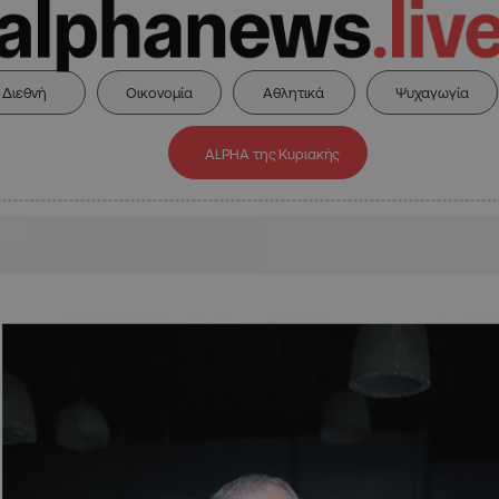
Διεθνή
Οικονομία
Αθλητικά
Ψυχαγωγία
ALPHA της Κυριακής