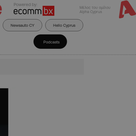
Powered by:
Μέλος του ομίλου
Alpha Cyprus
Newsauto CY
Hello Cyprus
Podcasts