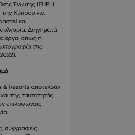
αϊκής Ένωσης (EUPL)
 της Κύπρου για
ραστεί και
Βουλγαρία. Διηγήματά
κά έργα, όπως η
σωπογραφία της
 2022).
σμό
s & Resorts αποτελούν
και της ταυτότητάς
ών επικοινωνίας
νία.
, συγγραφείς,