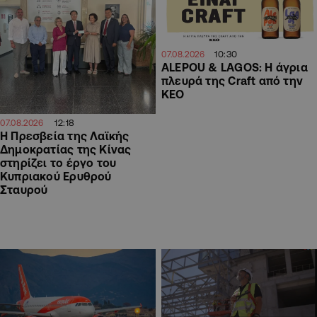
10:30
07.08.2026
ALEPOU & LAGOS: Η άγρια
πλευρά της Craft από την
ΚΕΟ
12:18
07.08.2026
Η Πρεσβεία της Λαϊκής
Δημοκρατίας της Κίνας
στηρίζει το έργο του
Κυπριακού Ερυθρού
Σταυρού