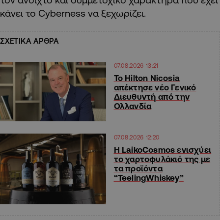
κάνει το Cyberness να ξεχωρίζει.
ΣΧΕΤΙΚΑ ΑΡΘΡΑ
07.08.2026 13:21
Το Hilton Nicosia
απέκτησε νέο Γενικό
Διευθυντή από την
Ολλανδία
07.08.2026 12:20
Η LaikoCosmos ενισχύει
το χαρτοφυλάκιό της με
τα προϊόντα
“TeelingWhiskey”