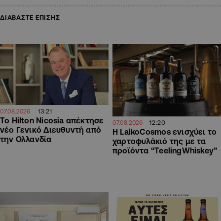
ΔΙΑΒΑΣΤΕ ΕΠΙΣΗΣ
13:21
07.08.2026
Το Hilton Nicosia απέκτησε
12:20
07.08.2026
νέο Γενικό Διευθυντή από
Η LaikoCosmos ενισχύει το
την Ολλανδία
χαρτοφυλάκιό της με τα
προϊόντα “TeelingWhiskey”