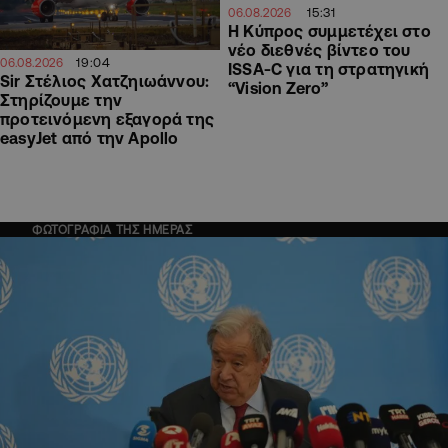
15:31
06.08.2026
Η Κύπρος συμμετέχει στο
νέο διεθνές βίντεο του
19:04
06.08.2026
ISSA-C για τη στρατηγική
Sir Στέλιος Χατζηιωάννου:
“Vision Zero”
Στηρίζουμε την
προτεινόμενη εξαγορά της
easyJet από την Apollo
ΦΩΤΟΓΡΑΦΙΑ ΤΗΣ ΗΜΕΡΑΣ