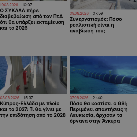
10:07
10.08.2026
Ο ΣΥΚΑΛΑ πήρε
07:59
09.08.2026
διαβεβαίωση από τον ΠτΔ
Συνεργατισμός: Πόσο
ότι θα υπάρξει εκταμίευση
ρεαλιστική είναι η
και το 2026
αναβίωσή του;
15:37
21:40
08.08.2026
07.08.2026
Κύπρος-Ελλάδα με πλοίο
Πόσο θα κοστίσει ο GSI;
και το 2027: Τι θα γίνει με
Περιμένει απαντήσεις η
την επιδότηση από το 2028
Λευκωσία, άρχισαν τα
όργανα στην Άγκυρα