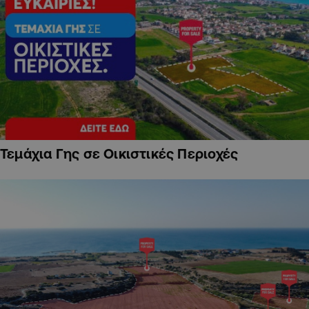
Τεμάχια Γης σε Οικιστικές Περιοχές