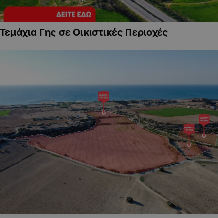
Τεμάχια Γης σε Οικιστικές Περιοχές