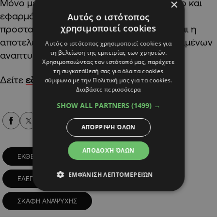
×
Μόνο μέσα από ένα σαφές, ισορροπημένο και
εφαρμόσιμο πλαίσιο θα διασφαλιστεί η
Αυτός ο ιστότοπος
χρησιμοποιεί cookies
προστασία του δημοσίου συμφέροντος και η
αποτελεσματική αξιοποίηση των συγκεκριμένων
Αυτός ο ιστότοπος χρησιμοποιεί cookies για
τη βελτίωση της εμπειρίας των χρηστών.
αναπτυξιακών χώρων.
Χρησιμοποιώντας τον ιστότοπό μας, παρέχετε
τη συγκατάθεσή σας για όλα τα cookies
Δείτε
εδώ
ολόκληρη την έκθεση.
σύμφωνα με την Πολιτική μας για τα cookies.
Διαβάστε περισσότερα
SHOW ALL PARTNERS
(1499) →
Alpha Podcasts
ΑΠΌΡΡΙΨΗ ΌΛΩΝ
ΑΠΟΔΟΧΉ ΌΛΩΝ
ΕΚΘΕΣΗ ΕΛΕΓΚΤΙΚΗΣ
ΕΛΕΓΚΤΙΚΗ
ΕΜΦΆΝΙΣΗ ΛΕΠΤΟΜΕΡΕΙΏΝ
ΕΛΕΓΚΤΙΚΗ ΥΠΗΡΕΣΙΑ
ΣΚΑΦΗ
ΣΚΑΦΗ ΑΝΑΨΥΧΗΣ