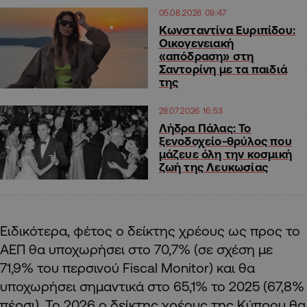
05.08.2026 09:47
Κωνσταντίνα Ευριπίδου:
Οικογενειακή
«απόδραση» στη
Σαντορίνη με τα παιδιά
της
28.07.2026 16:53
Λήδρα Πάλας: Το
ξενοδοχείο-θρύλος που
μάζευε όλη την κοσμική
ζωή της Λευκωσίας
Ειδικότερα, φέτος ο δείκτης χρέους ως προς το
ΑΕΠ θα υποχωρήσει στο 70,7% (σε σχέση με
71,9% του περσινού
Fiscal
Monitor
) και θα
υποχωρήσει σημαντικά στο 65,1% το 2025 (67,8%
πέρσι). Το 2026 ο δείκτης χρέους της Κύπρου θα