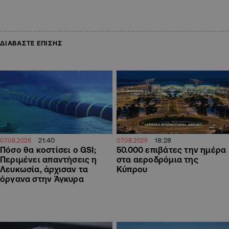
ΔΙΑΒΑΣΤΕ ΕΠΙΣΗΣ
18:28
21:40
07.08.2026
07.08.2026
50.000 επιβάτες την ημέρα
Πόσο θα κοστίσει ο GSI;
στα αεροδρόμια της
Περιμένει απαντήσεις η
Κύπρου
Λευκωσία, άρχισαν τα
όργανα στην Άγκυρα