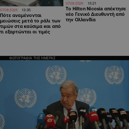
13:21
07.08.2026
Το Hilton Nicosia απέκτησε
13:35
07.08.2026
νέο Γενικό Διευθυντή από
Πότε αναμένονται
την Ολλανδία
μειώσεις μετά το ράλι των
τιμών στα καύσιμα και από
τι εξαρτώνται οι τιμές
ΦΩΤΟΓΡΑΦΙΑ ΤΗΣ ΗΜΕΡΑΣ